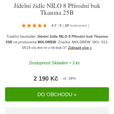
Jídelní židle NILO 8 Přírodní buk
Tkanina 25B
4.7
/
5
(
20
hodnocení
)
Tradiční bestseller
Jídelní židle NILO 8 Přírodní buk Tkanina
25B
od producenta
MIX-DREW
. Značka:
MIX-DREW
. SKU: 012-
0519-cis-dre-ni-v-nil-buk-37
Zobrazit více »
Dostupnost:
Skladem > 3 ks
2 190 Kč
vč. DPH
DO OBCHODU »