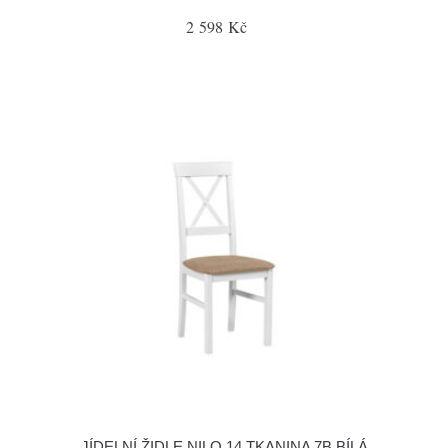
2 598 Kč
JÍDELNÍ ŽIDLE NILO 14 TKANINA 7B BÍLÁ