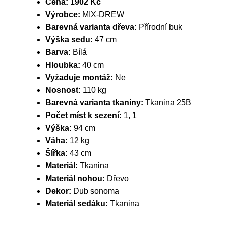
Cena:
1902 Kč
Výrobce:
MIX-DREW
Barevná varianta dřeva:
Přírodní buk
Výška sedu:
47 cm
Barva:
Bílá
Hloubka:
40 cm
Vyžaduje montáž:
Ne
Nosnost:
110 kg
Barevná varianta tkaniny:
Tkanina 25B
Počet míst k sezení:
1, 1
Výška:
94 cm
Váha:
12 kg
Šířka:
43 cm
Materiál:
Tkanina
Materiál nohou:
Dřevo
Dekor:
Dub sonoma
Materiál sedáku:
Tkanina