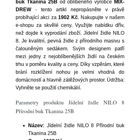
buk Tkanina 25B
od oblíbeného výrobce
MIX-
DREW
- tento artikl nepropásněte v právě
probíhající akci za
1902 Kč
. Nakupujte v našem
e-shopu za skvělé ceny. Využijte nabídku dřív,
než dojde k vyprodání zboží. Jídelní židle NILO
8. Je kvalitní, pevná židle z přírodního masivu s
čalouněným sedákem. Svým designem patří
mezi jedny z nejoblíbenějších židlí na českém
trhu v poměru kvality a ceny. Díky vzpěrám, které
brání rozklížení nohou je velmi vhodná do
domácností a hlavně zátěžových prostor. Údržba:
Vyhněte se použití chemikálií.
Parametry produktu Jídelní židle NILO 8
Přírodní buk Tkanina 25B
Název:
Jídelní židle NILO 8 Přírodní buk
Tkanina 25B