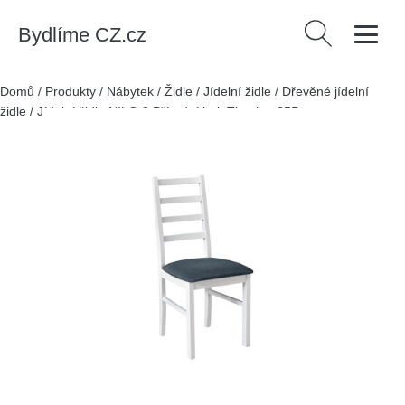
Bydlíme CZ.cz
Vyhledávání
Domů
/
Produkty
/
Nábytek
/
Židle
/
Jídelní židle
/
Dřevěné jídelní
židle
/
Jídelní židle NILO 8 Přírodní buk Tkanina 25B