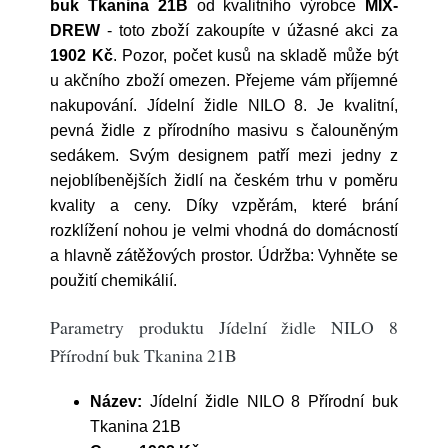
buk Tkanina 21B
od kvalitního výrobce
MIX-
DREW
- toto zboží zakoupíte v úžasné akci za
1902 Kč
. Pozor, počet kusů na skladě může být
u akčního zboží omezen. Přejeme vám příjemné
nakupování. Jídelní židle NILO 8. Je kvalitní,
pevná židle z přírodního masivu s čalouněným
sedákem. Svým designem patří mezi jedny z
nejoblíbenějších židlí na českém trhu v poměru
kvality a ceny. Díky vzpěrám, které brání
rozklížení nohou je velmi vhodná do domácností
a hlavně zátěžových prostor. Údržba: Vyhněte se
použití chemikálií.
Parametry produktu Jídelní židle NILO 8
Přírodní buk Tkanina 21B
Název:
Jídelní židle NILO 8 Přírodní buk
Tkanina 21B