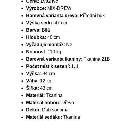
Cena:
1902 Kč
Výrobce:
MIX-DREW
Barevná varianta dřeva:
Přírodní buk
Výška sedu:
47 cm
Barva:
Bílá
Hloubka:
40 cm
Vyžaduje montáž:
Ne
Nosnost:
110 kg
Barevná varianta tkaniny:
Tkanina 21B
Počet míst k sezení:
1, 1
Výška:
94 cm
Váha:
12 kg
Šířka:
43 cm
Materiál:
Tkanina
Materiál nohou:
Dřevo
Dekor:
Dub sonoma
Materiál sedáku:
Tkanina