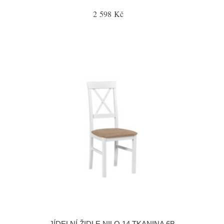
2 598 Kč
JÍDELNÍ ŽIDLE NILO 14 TKANINA 6B