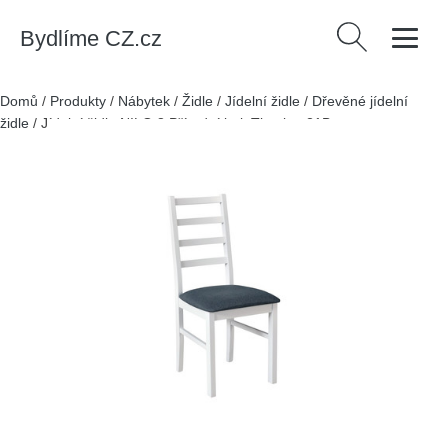
Bydlíme CZ.cz
Vyhledávání
Domů
/
Produkty
/
Nábytek
/
Židle
/
Jídelní židle
/
Dřevěné jídelní
židle
/
Jídelní židle NILO 8 Přírodní buk Tkanina 21B