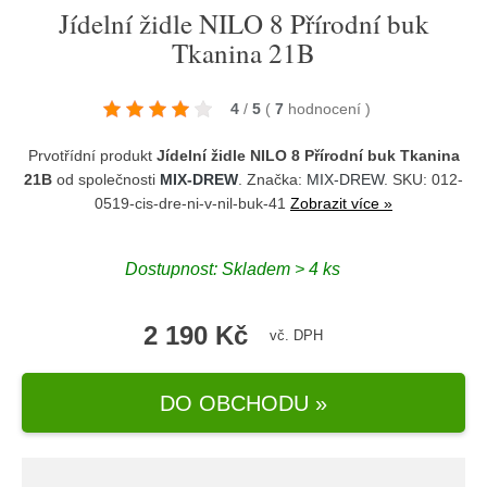
Jídelní židle NILO 8 Přírodní buk
Tkanina 21B
4
/
5
(
7
hodnocení
)
Prvotřídní produkt
Jídelní židle NILO 8 Přírodní buk Tkanina
21B
od společnosti
MIX-DREW
. Značka:
MIX-DREW
. SKU: 012-
0519-cis-dre-ni-v-nil-buk-41
Zobrazit více »
Dostupnost:
Skladem > 4 ks
2 190 Kč
vč. DPH
DO OBCHODU »