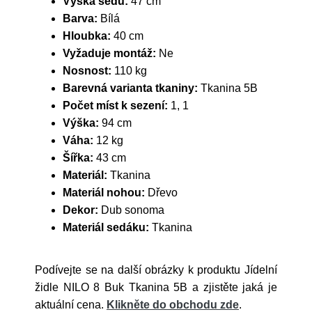
Výška sedu:
47 cm
Barva:
Bílá
Hloubka:
40 cm
Vyžaduje montáž:
Ne
Nosnost:
110 kg
Barevná varianta tkaniny:
Tkanina 5B
Počet míst k sezení:
1, 1
Výška:
94 cm
Váha:
12 kg
Šířka:
43 cm
Materiál:
Tkanina
Materiál nohou:
Dřevo
Dekor:
Dub sonoma
Materiál sedáku:
Tkanina
Podívejte se na další obrázky k produktu Jídelní
židle NILO 8 Buk Tkanina 5B a zjistěte jaká je
aktuální cena.
Klikněte do obchodu zde
.