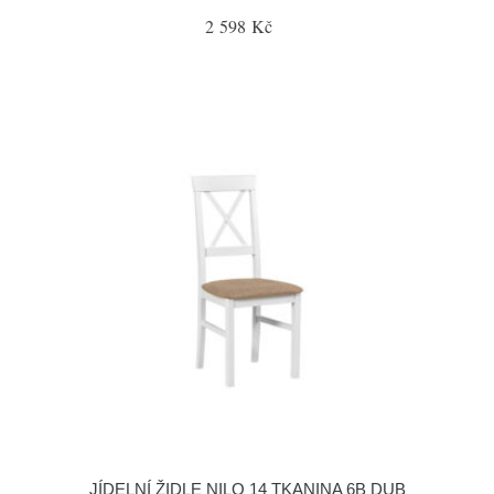
2 598 Kč
JÍDELNÍ ŽIDLE NILO 14 TKANINA 6B DUB