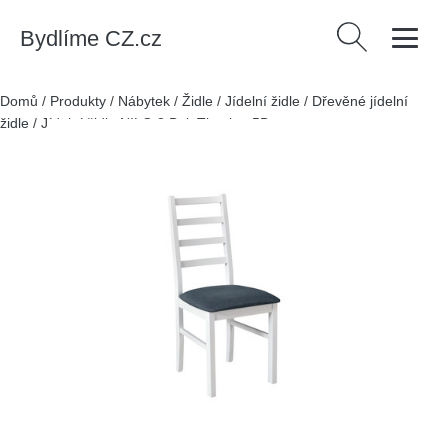
Bydlíme CZ.cz
Vyhledávání
Domů
/
Produkty
/
Nábytek
/
Židle
/
Jídelní židle
/
Dřevěné jídelní
židle
/
Jídelní židle NILO 8 Buk Tkanina 5B