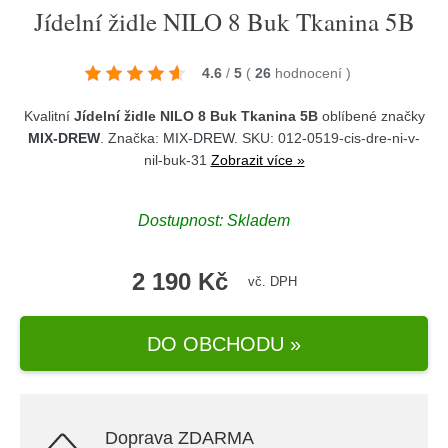
Jídelní židle NILO 8 Buk Tkanina 5B
4.6
/
5
(
26
hodnocení
)
Kvalitní
Jídelní židle NILO 8 Buk Tkanina 5B
oblíbené značky
MIX-DREW
. Značka:
MIX-DREW
. SKU: 012-0519-cis-dre-ni-v-
nil-buk-31
Zobrazit více »
Dostupnost:
Skladem
2 190 Kč
vč. DPH
DO OBCHODU »
Doprava ZDARMA