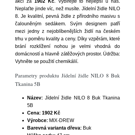
akci za
1902 Kč
. Vybírejte to nejlepší u nás.
Neplaťte jinde víc, než musíte. Jídelní židle NILO
8. Je kvalitní, pevná židle z přírodního masivu s
čalouněným sedákem. Svým designem patří
mezi jedny z nejoblíbenějších židlí na českém
trhu v poměru kvality a ceny. Díky vzpěrám, které
brání rozklížení nohou je velmi vhodná do
domácností a hlavně zátěžových prostor. Údržba:
Vyhněte se použití chemikálií.
Parametry produktu Jídelní židle NILO 8 Buk
Tkanina 5B
Název:
Jídelní židle NILO 8 Buk Tkanina
5B
Cena:
1902 Kč
Výrobce:
MIX-DREW
Barevná varianta dřeva:
Buk