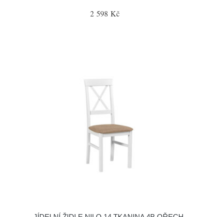
2 598 Kč
JÍDELNÍ ŽIDLE NILO 14 TKANINA 4B OŘECH