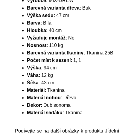
Výrobce:
MIX-DREW
Barevná varianta dřeva:
Buk
Výška sedu:
47 cm
Barva:
Bílá
Hloubka:
40 cm
Vyžaduje montáž:
Ne
Nosnost:
110 kg
Barevná varianta tkaniny:
Tkanina 25B
Počet míst k sezení:
1, 1
Výška:
94 cm
Váha:
12 kg
Šířka:
43 cm
Materiál:
Tkanina
Materiál nohou:
Dřevo
Dekor:
Dub sonoma
Materiál sedáku:
Tkanina
Podívejte se na další obrázky k produktu Jídelní