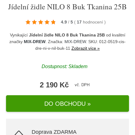
Jídelní židle NILO 8 Buk Tkanina 25B
4.9
/
5
(
17
hodnocení
)
Vynikající
Jídelní židle NILO 8 Buk Tkanina 25B
od kvalitní
značky
MIX-DREW
. Značka:
MIX-DREW
. SKU: 012-0519-cis-
dre-ni-v-nil-buk-11
Zobrazit více »
Dostupnost:
Skladem
2 190 Kč
vč. DPH
DO OBCHODU »
Doprava ZDARMA