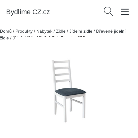
Bydlíme CZ.cz
Vyhledávání
Domů
/
Produkty
/
Nábytek
/
Židle
/
Jídelní židle
/
Dřevěné jídelní
židle
/
Jídelní židle NILO 8 Buk Tkanina 25B