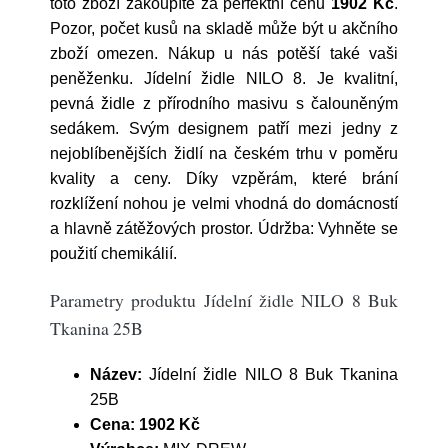
toto zboží zakoupíte za perfektní cenu
1902 Kč
.
Pozor, počet kusů na skladě může být u akčního
zboží omezen. Nákup u nás potěší také vaši
peněženku. Jídelní židle NILO 8. Je kvalitní,
pevná židle z přírodního masivu s čalouněným
sedákem. Svým designem patří mezi jedny z
nejoblíbenějších židlí na českém trhu v poměru
kvality a ceny. Díky vzpěrám, které brání
rozklížení nohou je velmi vhodná do domácností
a hlavně zátěžových prostor. Údržba: Vyhněte se
použití chemikálií.
Parametry produktu Jídelní židle NILO 8 Buk
Tkanina 25B
Název:
Jídelní židle NILO 8 Buk Tkanina
25B
Cena:
1902 Kč