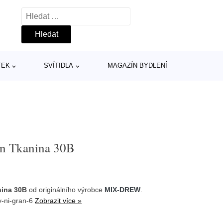
Vyhledávání
TEK
SVÍTIDLA
MAGAZÍN BYDLENÍ
on Tkanina 30B
nina 30B
od originálního výrobce
MIX-DREW
.
-v-ni-gran-6
Zobrazit více »