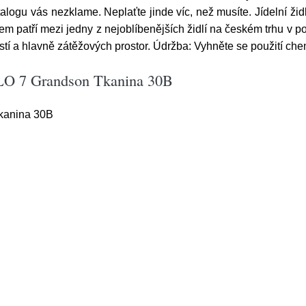
logu vás nezklame. Neplaťte jinde víc, než musíte. Jídelní židl
atří mezi jedny z nejoblíbenějších židlí na českém trhu v pom
tí a hlavně zátěžových prostor. Údržba: Vyhněte se použití che
NILO 7 Grandson Tkanina 30B
Tkanina 30B