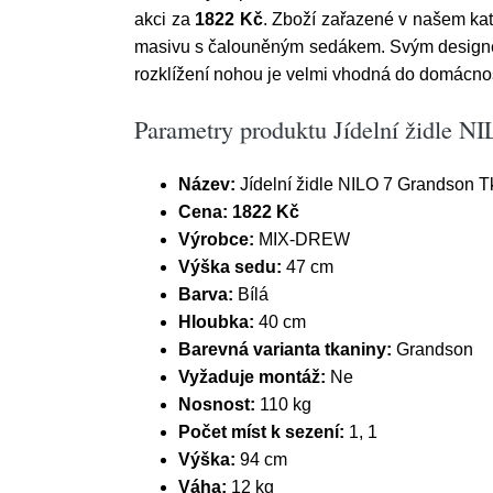
akci za
1822 Kč
. Zboží zařazené v našem kata
masivu s čalouněným sedákem. Svým designem p
rozklížení nohou je velmi vhodná do domácnos
Parametry produktu Jídelní židle 
Název:
Jídelní židle NILO 7 Grandson 
Cena:
1822 Kč
Výrobce:
MIX-DREW
Výška sedu:
47 cm
Barva:
Bílá
Hloubka:
40 cm
Barevná varianta tkaniny:
Grandson
Vyžaduje montáž:
Ne
Nosnost:
110 kg
Počet míst k sezení:
1, 1
Výška:
94 cm
Váha:
12 kg