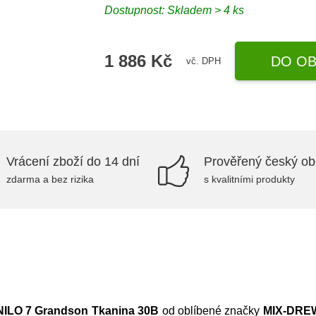
Dostupnost:
Skladem > 4 ks
1 886 Kč
DO OB
vč. DPH
Vrácení zboží do 14 dní
Prověřený český o
zdarma a bez rizika
s kvalitními produkty
e NILO 7 Grandson Tkanina 30B
od oblíbené značky
MIX-DRE