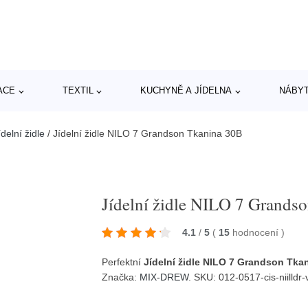
ACE
TEXTIL
KUCHYNĚ A JÍDELNA
NÁBY
delní židle
/
Jídelní židle NILO 7 Grandson Tkanina 30B
Jídelní židle NILO 7 Grands
4.1
/
5
(
15
hodnocení
)
Perfektní
Jídelní židle NILO 7 Grandson Tka
Značka:
MIX-DREW
. SKU: 012-0517-cis-niilldr