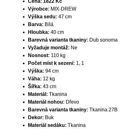
Cena:
1822 Kč
Výrobce:
MIX-DREW
Výška sedu:
47 cm
Barva:
Bílá
Hloubka:
40 cm
Barevná varianta tkaniny:
Dub sonoma
Vyžaduje montáž:
Ne
Nosnost:
110 kg
Počet míst k sezení:
1, 1
Výška:
94 cm
Váha:
12 kg
Šířka:
43 cm
Materiál:
Tkanina
Materiál nohou:
Dřevo
Barevná varianta tkaniny:
Tkanina 27B
Dekor:
Buk
Materiál sedáku:
Tkanina