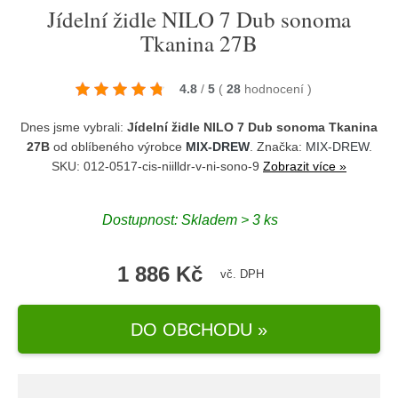
Jídelní židle NILO 7 Dub sonoma
Tkanina 27B
4.8
/
5
(
28
hodnocení
)
Dnes jsme vybrali:
Jídelní židle NILO 7 Dub sonoma Tkanina
27B
od oblíbeného výrobce
MIX-DREW
. Značka:
MIX-DREW
.
SKU: 012-0517-cis-niilldr-v-ni-sono-9
Zobrazit více »
Dostupnost:
Skladem > 3 ks
1 886 Kč
vč. DPH
DO OBCHODU »