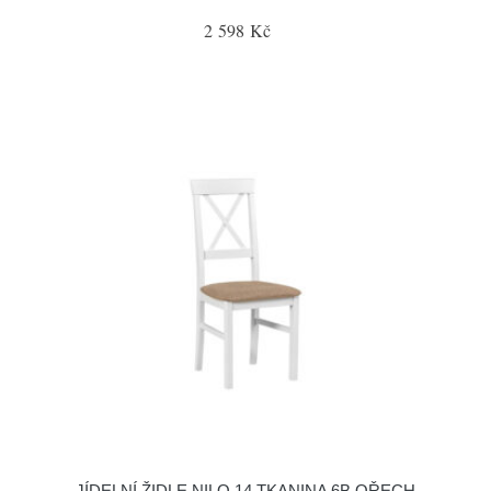
2 598 Kč
JÍDELNÍ ŽIDLE NILO 14 TKANINA 6B OŘECH