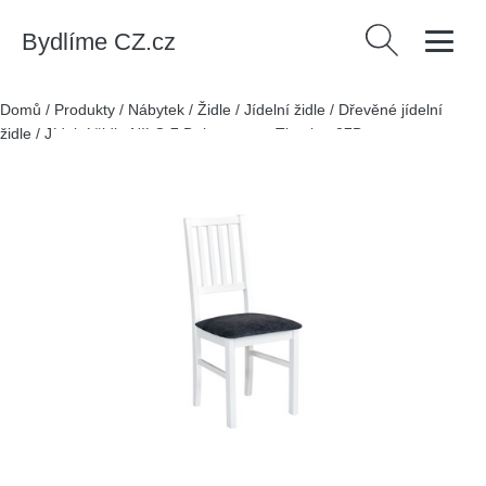
Bydlíme CZ.cz
Vyhledávání
Domů
/
Produkty
/
Nábytek
/
Židle
/
Jídelní židle
/
Dřevěné jídelní
židle
/
Jídelní židle NILO 7 Dub sonoma Tkanina 27B