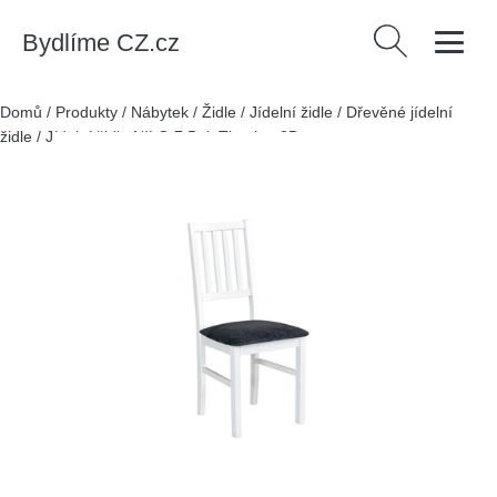
Bydlíme CZ.cz
Vyhledávání
Domů
/
Produkty
/
Nábytek
/
Židle
/
Jídelní židle
/
Dřevěné jídelní
židle
/
Jídelní židle NILO 7 Buk Tkanina 3B