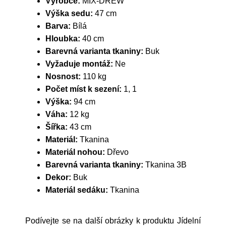
Výrobce:
MIX-DREW
Výška sedu:
47 cm
Barva:
Bílá
Hloubka:
40 cm
Barevná varianta tkaniny:
Buk
Vyžaduje montáž:
Ne
Nosnost:
110 kg
Počet míst k sezení:
1, 1
Výška:
94 cm
Váha:
12 kg
Šířka:
43 cm
Materiál:
Tkanina
Materiál nohou:
Dřevo
Barevná varianta tkaniny:
Tkanina 3B
Dekor:
Buk
Materiál sedáku:
Tkanina
Podívejte se na další obrázky k produktu Jídelní