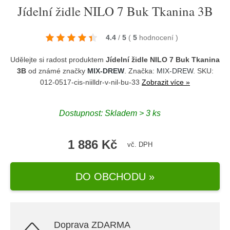
Jídelní židle NILO 7 Buk Tkanina 3B
4.4
/
5
(
5
hodnocení
)
Udělejte si radost produktem
Jídelní židle NILO 7 Buk Tkanina
3B
od známé značky
MIX-DREW
. Značka:
MIX-DREW
. SKU:
012-0517-cis-niilldr-v-nil-bu-33
Zobrazit více »
Dostupnost:
Skladem > 3 ks
1 886 Kč
vč. DPH
DO OBCHODU »
Doprava ZDARMA