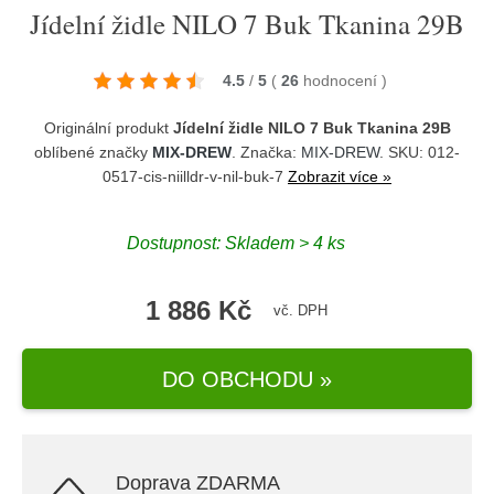
Jídelní židle NILO 7 Buk Tkanina 29B
4.5
/
5
(
26
hodnocení
)
Originální produkt
Jídelní židle NILO 7 Buk Tkanina 29B
oblíbené značky
MIX-DREW
. Značka:
MIX-DREW
. SKU: 012-
0517-cis-niilldr-v-nil-buk-7
Zobrazit více »
Dostupnost:
Skladem > 4 ks
1 886 Kč
vč. DPH
DO OBCHODU »
Doprava ZDARMA