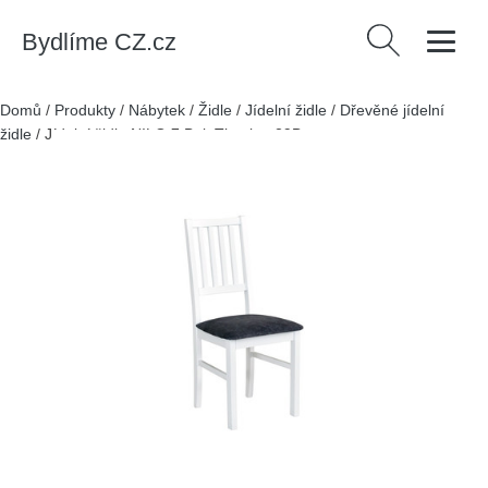
Bydlíme CZ.cz
Vyhledávání
Domů
/
Produkty
/
Nábytek
/
Židle
/
Jídelní židle
/
Dřevěné jídelní
židle
/
Jídelní židle NILO 7 Buk Tkanina 29B