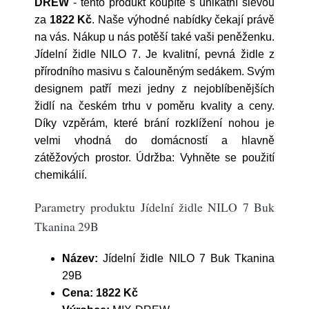
DREW
- tento produkt koupíte s unikátní slevou
za
1822 Kč
. Naše výhodné nabídky čekají právě
na vás. Nákup u nás potěší také vaši peněženku.
Jídelní židle NILO 7. Je kvalitní, pevná židle z
přírodního masivu s čalouněným sedákem. Svým
designem patří mezi jedny z nejoblíbenějších
židlí na českém trhu v poměru kvality a ceny.
Díky vzpěrám, které brání rozklížení nohou je
velmi vhodná do domácností a hlavně
zátěžových prostor. Údržba: Vyhněte se použití
chemikálií.
Parametry produktu Jídelní židle NILO 7 Buk
Tkanina 29B
Název:
Jídelní židle NILO 7 Buk Tkanina
29B
Cena:
1822 Kč