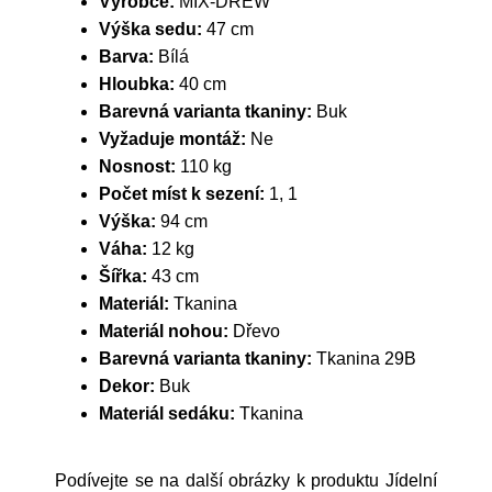
Výrobce:
MIX-DREW
Výška sedu:
47 cm
Barva:
Bílá
Hloubka:
40 cm
Barevná varianta tkaniny:
Buk
Vyžaduje montáž:
Ne
Nosnost:
110 kg
Počet míst k sezení:
1, 1
Výška:
94 cm
Váha:
12 kg
Šířka:
43 cm
Materiál:
Tkanina
Materiál nohou:
Dřevo
Barevná varianta tkaniny:
Tkanina 29B
Dekor:
Buk
Materiál sedáku:
Tkanina
Podívejte se na další obrázky k produktu Jídelní