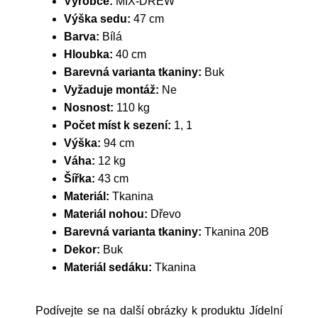
Výrobce:
MIX-DREW
Výška sedu:
47 cm
Barva:
Bílá
Hloubka:
40 cm
Barevná varianta tkaniny:
Buk
Vyžaduje montáž:
Ne
Nosnost:
110 kg
Počet míst k sezení:
1, 1
Výška:
94 cm
Váha:
12 kg
Šířka:
43 cm
Materiál:
Tkanina
Materiál nohou:
Dřevo
Barevná varianta tkaniny:
Tkanina 20B
Dekor:
Buk
Materiál sedáku:
Tkanina
Podívejte se na další obrázky k produktu Jídelní