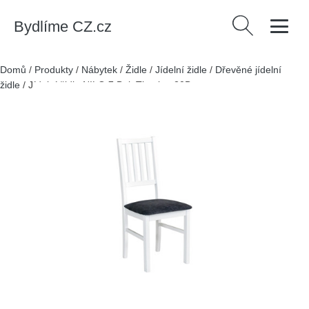
Bydlíme CZ.cz
Vyhledávání
Domů
/
Produkty
/
Nábytek
/
Židle
/
Jídelní židle
/
Dřevěné jídelní
židle
/
Jídelní židle NILO 7 Buk Tkanina 20B