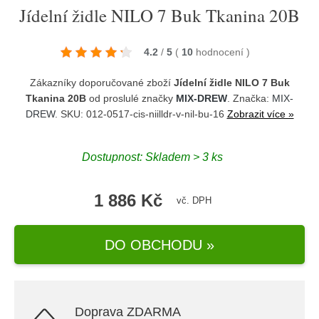
Jídelní židle NILO 7 Buk Tkanina 20B
4.2
/
5
(
10
hodnocení
)
Zákazníky doporučované zboží
Jídelní židle NILO 7 Buk
Tkanina 20B
od proslulé značky
MIX-DREW
. Značka:
MIX-
DREW
. SKU: 012-0517-cis-niilldr-v-nil-bu-16
Zobrazit více »
Dostupnost:
Skladem > 3 ks
1 886 Kč
vč. DPH
DO OBCHODU »
Doprava ZDARMA