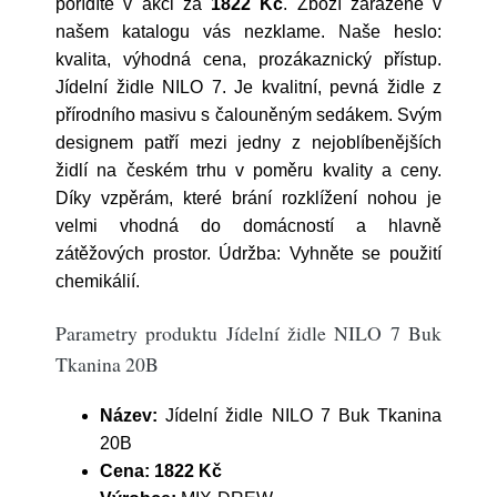
pořídíte v akci za
1822 Kč
. Zboží zařazené v
našem katalogu vás nezklame. Naše heslo:
kvalita, výhodná cena, prozákaznický přístup.
Jídelní židle NILO 7. Je kvalitní, pevná židle z
přírodního masivu s čalouněným sedákem. Svým
designem patří mezi jedny z nejoblíbenějších
židlí na českém trhu v poměru kvality a ceny.
Díky vzpěrám, které brání rozklížení nohou je
velmi vhodná do domácností a hlavně
zátěžových prostor. Údržba: Vyhněte se použití
chemikálií.
Parametry produktu Jídelní židle NILO 7 Buk
Tkanina 20B
Název:
Jídelní židle NILO 7 Buk Tkanina
20B
Cena:
1822 Kč