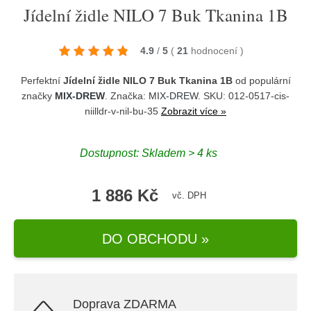
Jídelní židle NILO 7 Buk Tkanina 1B
4.9
/
5
(
21
hodnocení
)
Perfektní
Jídelní židle NILO 7 Buk Tkanina 1B
od populární
značky
MIX-DREW
. Značka:
MIX-DREW
. SKU: 012-0517-cis-
niilldr-v-nil-bu-35
Zobrazit více »
Dostupnost:
Skladem > 4 ks
1 886 Kč
vč. DPH
DO OBCHODU »
Doprava ZDARMA