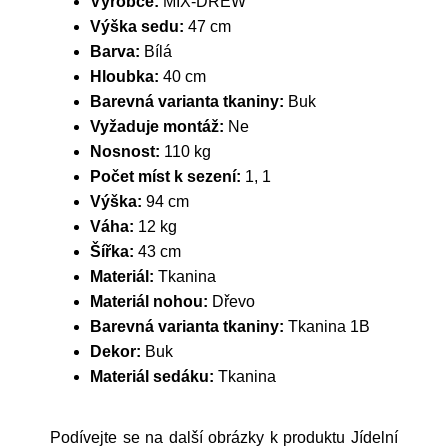
Výrobce:
MIX-DREW
Výška sedu:
47 cm
Barva:
Bílá
Hloubka:
40 cm
Barevná varianta tkaniny:
Buk
Vyžaduje montáž:
Ne
Nosnost:
110 kg
Počet míst k sezení:
1, 1
Výška:
94 cm
Váha:
12 kg
Šířka:
43 cm
Materiál:
Tkanina
Materiál nohou:
Dřevo
Barevná varianta tkaniny:
Tkanina 1B
Dekor:
Buk
Materiál sedáku:
Tkanina
Podívejte se na další obrázky k produktu Jídelní