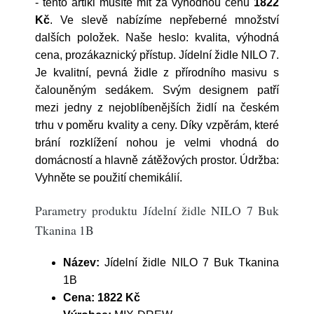
- tento artikl musíte mít za výhodnou cenu
1822
Kč
. Ve slevě nabízíme nepřeberné množství
dalších položek. Naše heslo: kvalita, výhodná
cena, prozákaznický přístup. Jídelní židle NILO 7.
Je kvalitní, pevná židle z přírodního masivu s
čalouněným sedákem. Svým designem patří
mezi jedny z nejoblíbenějších židlí na českém
trhu v poměru kvality a ceny. Díky vzpěrám, které
brání rozklížení nohou je velmi vhodná do
domácností a hlavně zátěžových prostor. Údržba:
Vyhněte se použití chemikálií.
Parametry produktu Jídelní židle NILO 7 Buk
Tkanina 1B
Název:
Jídelní židle NILO 7 Buk Tkanina
1B
Cena:
1822 Kč