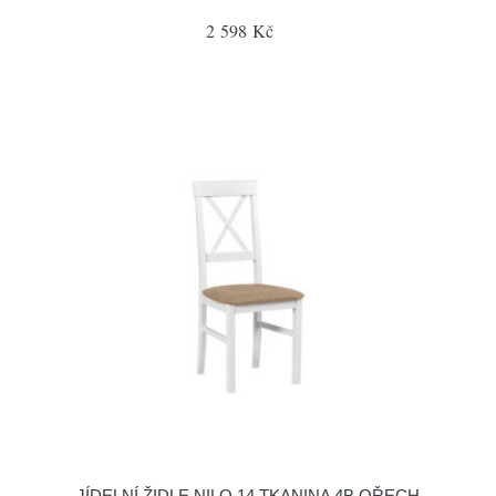
2 598 Kč
JÍDELNÍ ŽIDLE NILO 14 TKANINA 4B OŘECH