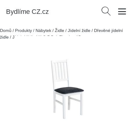
Bydlíme CZ.cz
Vyhledávání
Domů
/
Produkty
/
Nábytek
/
Židle
/
Jídelní židle
/
Dřevěné jídelní
židle
/
Jídelní židle NILO 7 Buk Tkanina 1B