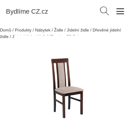
Bydlíme CZ.cz
Vyhledávání
Domů
/
Produkty
/
Nábytek
/
Židle
/
Jídelní židle
/
Dřevěné jídelní
židle
/
Jídelní židle NILO 2 Tkanina 5B Buk