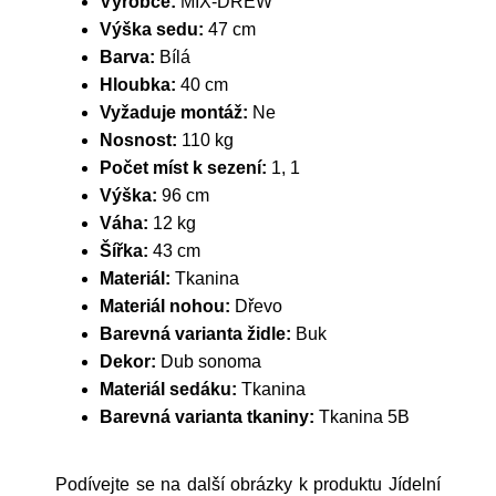
Výrobce:
MIX-DREW
Výška sedu:
47 cm
Barva:
Bílá
Hloubka:
40 cm
Vyžaduje montáž:
Ne
Nosnost:
110 kg
Počet míst k sezení:
1, 1
Výška:
96 cm
Váha:
12 kg
Šířka:
43 cm
Materiál:
Tkanina
Materiál nohou:
Dřevo
Barevná varianta židle:
Buk
Dekor:
Dub sonoma
Materiál sedáku:
Tkanina
Barevná varianta tkaniny:
Tkanina 5B
Podívejte se na další obrázky k produktu Jídelní