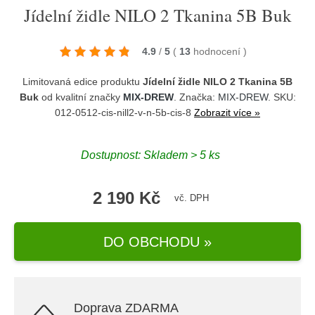
Jídelní židle NILO 2 Tkanina 5B Buk
4.9
/
5
(
13
hodnocení
)
Limitovaná edice produktu
Jídelní židle NILO 2 Tkanina 5B
Buk
od kvalitní značky
MIX-DREW
. Značka:
MIX-DREW
. SKU:
012-0512-cis-nill2-v-n-5b-cis-8
Zobrazit více »
Dostupnost:
Skladem > 5 ks
2 190 Kč
vč. DPH
DO OBCHODU »
Doprava ZDARMA