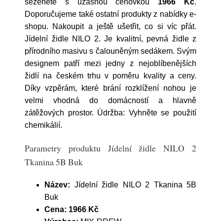
seženete s úžasnou cenovkou
1966 Kč
.
Doporučujeme také ostatní produkty z nabídky e-
shopu. Nakoupit a ještě ušetřit, co si víc přát.
Jídelní židle NILO 2. Je kvalitní, pevná židle z
přírodního masivu s čalouněným sedákem. Svým
designem patří mezi jedny z nejoblíbenějších
židlí na českém trhu v poměru kvality a ceny.
Díky vzpěrám, které brání rozklížení nohou je
velmi vhodná do domácností a hlavně
zátěžových prostor. Údržba: Vyhněte se použití
chemikálií.
Parametry produktu Jídelní židle NILO 2
Tkanina 5B Buk
Název:
Jídelní židle NILO 2 Tkanina 5B
Buk
Cena:
1966 Kč