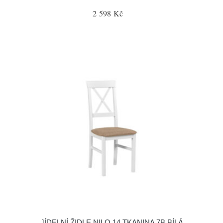
2 598 Kč
JÍDELNÍ ŽIDLE NILO 14 TKANINA 7B BÍLÁ