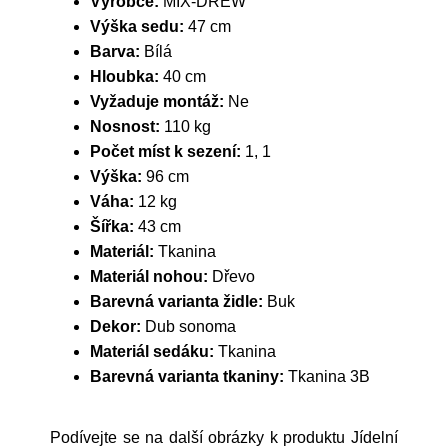
Výrobce:
MIX-DREW
Výška sedu:
47 cm
Barva:
Bílá
Hloubka:
40 cm
Vyžaduje montáž:
Ne
Nosnost:
110 kg
Počet míst k sezení:
1, 1
Výška:
96 cm
Váha:
12 kg
Šířka:
43 cm
Materiál:
Tkanina
Materiál nohou:
Dřevo
Barevná varianta židle:
Buk
Dekor:
Dub sonoma
Materiál sedáku:
Tkanina
Barevná varianta tkaniny:
Tkanina 3B
Podívejte se na další obrázky k produktu Jídelní