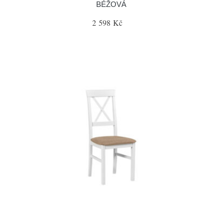
BÉŽOVÁ
2 598 Kč