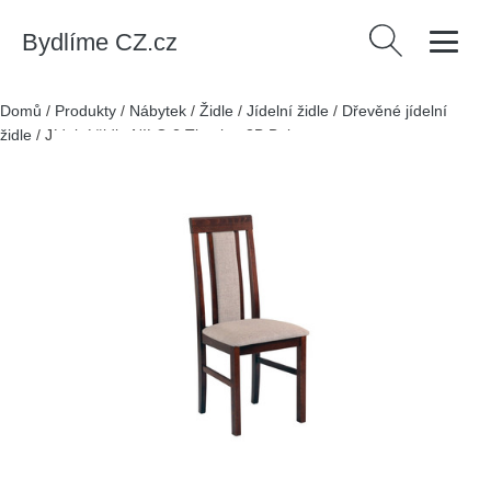
Bydlíme CZ.cz
Vyhledávání
Domů
/
Produkty
/
Nábytek
/
Židle
/
Jídelní židle
/
Dřevěné jídelní
židle
/
Jídelní židle NILO 2 Tkanina 3B Buk