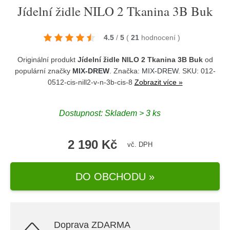
Jídelní židle NILO 2 Tkanina 3B Buk
4.5
/
5
(
21
hodnocení
)
Originální produkt
Jídelní židle NILO 2 Tkanina 3B Buk
od
populární značky
MIX-DREW
. Značka:
MIX-DREW
. SKU: 012-
0512-cis-nill2-v-n-3b-cis-8
Zobrazit více »
Dostupnost:
Skladem > 3 ks
2 190 Kč
vč. DPH
DO OBCHODU »
Doprava ZDARMA