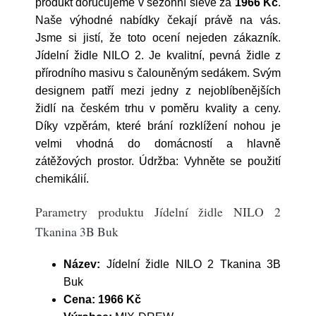
produkt doručujeme v sezónní slevě za
1966 Kč
.
Naše výhodné nabídky čekají právě na vás.
Jsme si jistí, že toto ocení nejeden zákazník.
Jídelní židle NILO 2. Je kvalitní, pevná židle z
přírodního masivu s čalouněným sedákem. Svým
designem patří mezi jedny z nejoblíbenějších
židlí na českém trhu v poměru kvality a ceny.
Díky vzpěrám, které brání rozklížení nohou je
velmi vhodná do domácností a hlavně
zátěžových prostor. Údržba: Vyhněte se použití
chemikálií.
Parametry produktu Jídelní židle NILO 2
Tkanina 3B Buk
Název:
Jídelní židle NILO 2 Tkanina 3B
Buk
Cena:
1966 Kč