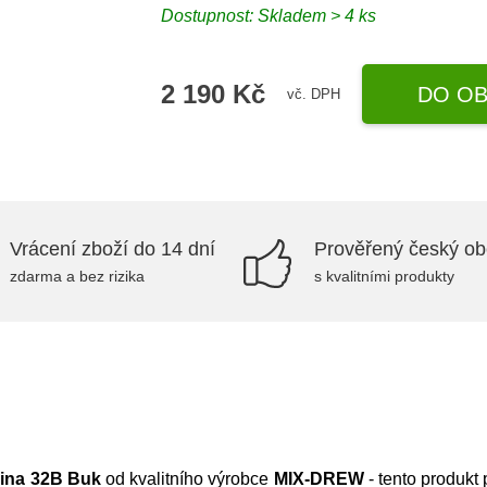
Dostupnost:
Skladem > 4 ks
2 190 Kč
DO OB
vč. DPH
Vrácení zboží do 14 dní
Prověřený český o
zdarma a bez rizika
s kvalitními produkty
nina 32B Buk
od kvalitního výrobce
MIX-DREW
- tento produkt