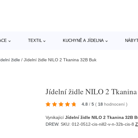
ACE
TEXTIL
KUCHYNĚ A JÍDELNA
NÁBY
delní židle
/
Jídelní židle NILO 2 Tkanina 32B Buk
Jídelní židle NILO 2 Tkanin
4.8
/
5
(
18
hodnocení
)
Vynikající
Jídelní židle NILO 2 Tkanina 32B 
DREW
. SKU: 012-0512-cis-nill2-v-n-32b-cis-8
Z