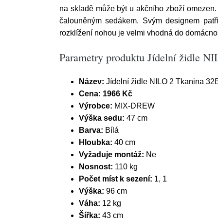
na skladě může být u akčního zboží omezen. N
čalouněným sedákem. Svým designem patří m
rozklížení nohou je velmi vhodná do domácnos
Parametry produktu Jídelní židle 
Název:
Jídelní židle NILO 2 Tkanina 32
Cena:
1966 Kč
Výrobce:
MIX-DREW
Výška sedu:
47 cm
Barva:
Bílá
Hloubka:
40 cm
Vyžaduje montáž:
Ne
Nosnost:
110 kg
Počet míst k sezení:
1, 1
Výška:
96 cm
Váha:
12 kg
Šířka:
43 cm