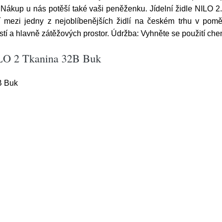
ákup u nás potěší také vaši peněženku. Jídelní židle NILO 2. J
ezi jedny z nejoblíbenějších židlí na českém trhu v poměru
tí a hlavně zátěžových prostor. Údržba: Vyhněte se použití che
NILO 2 Tkanina 32B Buk
B Buk