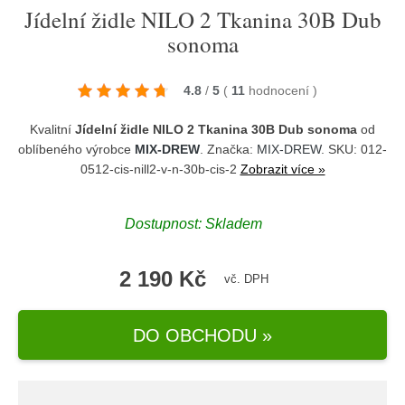
Jídelní židle NILO 2 Tkanina 30B Dub
sonoma
4.8
/
5
(
11
hodnocení
)
Kvalitní
Jídelní židle NILO 2 Tkanina 30B Dub sonoma
od
oblíbeného výrobce
MIX-DREW
. Značka:
MIX-DREW
. SKU: 012-
0512-cis-nill2-v-n-30b-cis-2
Zobrazit více »
Dostupnost:
Skladem
2 190 Kč
vč. DPH
DO OBCHODU »