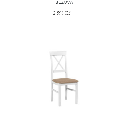
BÉŽOVÁ
2 598 Kč