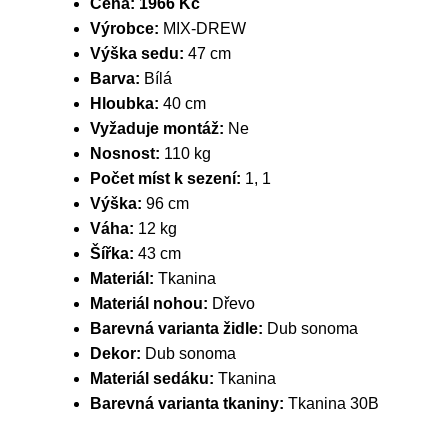
Cena:
1966 Kč
Výrobce:
MIX-DREW
Výška sedu:
47 cm
Barva:
Bílá
Hloubka:
40 cm
Vyžaduje montáž:
Ne
Nosnost:
110 kg
Počet míst k sezení:
1, 1
Výška:
96 cm
Váha:
12 kg
Šířka:
43 cm
Materiál:
Tkanina
Materiál nohou:
Dřevo
Barevná varianta židle:
Dub sonoma
Dekor:
Dub sonoma
Materiál sedáku:
Tkanina
Barevná varianta tkaniny:
Tkanina 30B