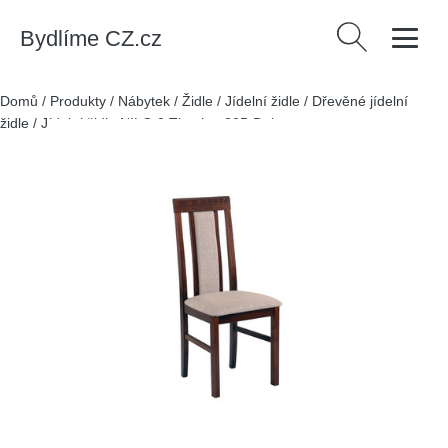
Bydlíme CZ.cz
Vyhledávání
Domů
/
Produkty
/
Nábytek
/
Židle
/
Jídelní židle
/
Dřevěné jídelní
židle
/
Jídelní židle NILO 2 Tkanina 30B Dub sonoma