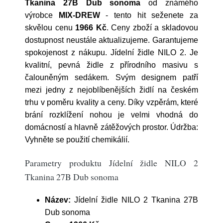
Tkanina 27B Dub sonoma
od známého
výrobce
MIX-DREW
- tento hit seženete za
skvělou cenu
1966 Kč
. Ceny zboží a skladovou
dostupnost neustále aktualizujeme. Garantujeme
spokojenost z nákupu. Jídelní židle NILO 2. Je
kvalitní, pevná židle z přírodního masivu s
čalouněným sedákem. Svým designem patří
mezi jedny z nejoblíbenějších židlí na českém
trhu v poměru kvality a ceny. Díky vzpěrám, které
brání rozklížení nohou je velmi vhodná do
domácností a hlavně zátěžových prostor. Údržba:
Vyhněte se použití chemikálií.
Parametry produktu Jídelní židle NILO 2
Tkanina 27B Dub sonoma
Název:
Jídelní židle NILO 2 Tkanina 27B
Dub sonoma