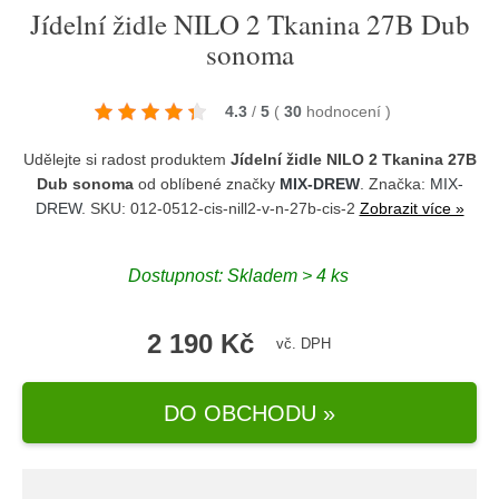
Jídelní židle NILO 2 Tkanina 27B Dub
sonoma
4.3
/
5
(
30
hodnocení
)
Udělejte si radost produktem
Jídelní židle NILO 2 Tkanina 27B
Dub sonoma
od oblíbené značky
MIX-DREW
. Značka:
MIX-
DREW
. SKU: 012-0512-cis-nill2-v-n-27b-cis-2
Zobrazit více »
Dostupnost:
Skladem > 4 ks
2 190 Kč
vč. DPH
DO OBCHODU »