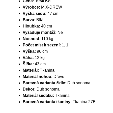
Cena:
1966 Kč
Výrobce:
MIX-DREW
Výška sedu:
47 cm
Barva:
Bílá
Hloubka:
40 cm
Vyžaduje montáž:
Ne
Nosnost:
110 kg
Počet míst k sezení:
1, 1
Výška:
96 cm
Váha:
12 kg
Šířka:
43 cm
Materiál:
Tkanina
Materiál nohou:
Dřevo
Barevná varianta židle:
Dub sonoma
Dekor:
Dub sonoma
Materiál sedáku:
Tkanina
Barevná varianta tkaniny:
Tkanina 27B