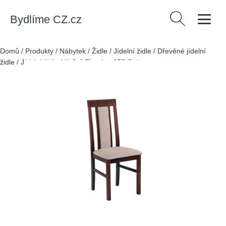
Bydlíme CZ.cz
Vyhledávání
Domů
/
Produkty
/
Nábytek
/
Židle
/
Jídelní židle
/
Dřevěné jídelní
židle
/
Jídelní židle NILO 2 Tkanina 27B Dub sonoma