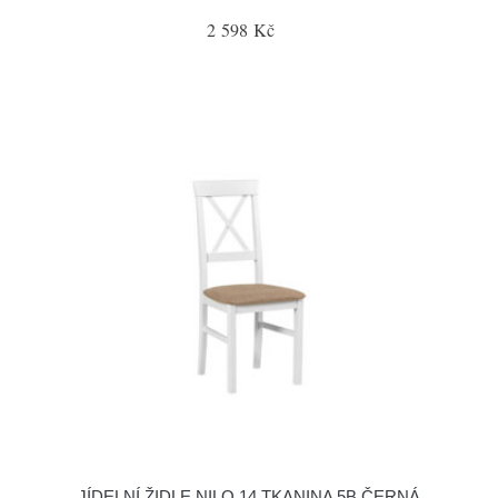
2 598 Kč
JÍDELNÍ ŽIDLE NILO 14 TKANINA 5B ČERNÁ