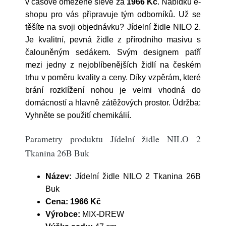
v časové omezené slevě za
1966 Kč
. Nabídku e-
shopu pro vás připravuje tým odborníků. Už se
těšíte na svoji objednávku? Jídelní židle NILO 2.
Je kvalitní, pevná židle z přírodního masivu s
čalouněným sedákem. Svým designem patří
mezi jedny z nejoblíbenějších židlí na českém
trhu v poměru kvality a ceny. Díky vzpěrám, které
brání rozklížení nohou je velmi vhodná do
domácností a hlavně zátěžových prostor. Údržba:
Vyhněte se použití chemikálií.
Parametry produktu Jídelní židle NILO 2
Tkanina 26B Buk
Název:
Jídelní židle NILO 2 Tkanina 26B
Buk
Cena:
1966 Kč
Výrobce:
MIX-DREW