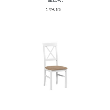
BÉŽOVÁ
2 598 Kč