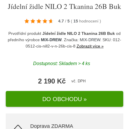
Jídelní židle NILO 2 Tkanina 26B Buk
4.7
/
5
(
15
hodnocení
)
Prvotřídní produkt
Jídelní židle NILO 2 Tkanina 26B Buk
od
předního výrobce
MIX-DREW
. Značka:
MIX-DREW
. SKU: 012-
0512-cis-nill2-v-n-26b-cis-8
Zobrazit více »
Dostupnost:
Skladem > 4 ks
2 190 Kč
vč. DPH
DO OBCHODU »
Doprava ZDARMA