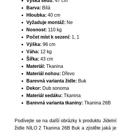
Výška sedu:
47 cm
Barva:
Bílá
Hloubka:
40 cm
Vyžaduje montáž:
Ne
Nosnost:
110 kg
Počet míst k sezení:
1, 1
Výška:
96 cm
Váha:
12 kg
Šířka:
43 cm
Materiál:
Tkanina
Materiál nohou:
Dřevo
Barevná varianta židle:
Buk
Dekor:
Dub sonoma
Materiál sedáku:
Tkanina
Barevná varianta tkaniny:
Tkanina 26B
Podívejte se na další obrázky k produktu Jídelní
židle NILO 2 Tkanina 26B Buk a zjistěte jaká je