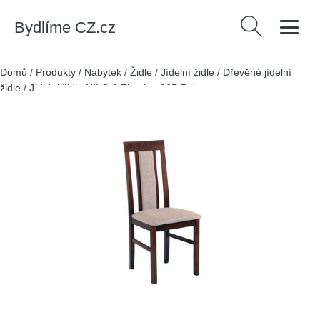
Bydlíme CZ.cz
Vyhledávání
Domů
/
Produkty
/
Nábytek
/
Židle
/
Jídelní židle
/
Dřevěné jídelní
židle
/
Jídelní židle NILO 2 Tkanina 26B Buk