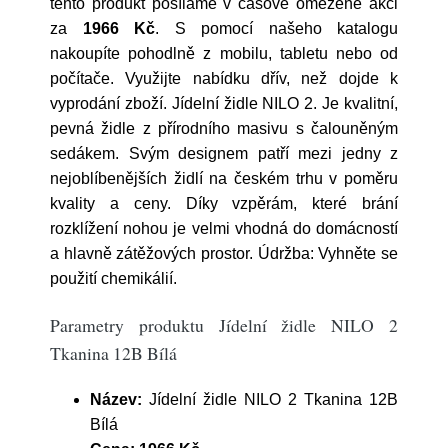
tento produkt posíláme v časově omezené akci
za
1966 Kč
. S pomocí našeho katalogu
nakoupíte pohodlně z mobilu, tabletu nebo od
počítače. Využijte nabídku dřív, než dojde k
vyprodání zboží. Jídelní židle NILO 2. Je kvalitní,
pevná židle z přírodního masivu s čalouněným
sedákem. Svým designem patří mezi jedny z
nejoblíbenějších židlí na českém trhu v poměru
kvality a ceny. Díky vzpěrám, které brání
rozklížení nohou je velmi vhodná do domácností
a hlavně zátěžových prostor. Údržba: Vyhněte se
použití chemikálií.
Parametry produktu Jídelní židle NILO 2
Tkanina 12B Bílá
Název:
Jídelní židle NILO 2 Tkanina 12B
Bílá