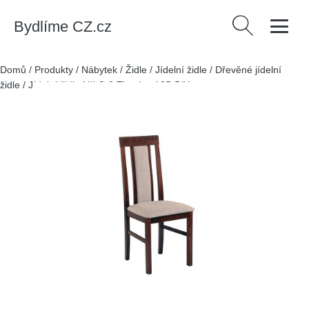
Bydlíme CZ.cz
Vyhledávání
Domů
/
Produkty
/
Nábytek
/
Židle
/
Jídelní židle
/
Dřevěné jídelní
židle
/
Jídelní židle NILO 2 Tkanina 12B Bílá