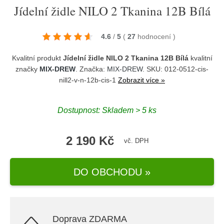
Jídelní židle NILO 2 Tkanina 12B Bílá
4.6
/
5
(
27
hodnocení
)
Kvalitní produkt
Jídelní židle NILO 2 Tkanina 12B Bílá
kvalitní
značky
MIX-DREW
. Značka:
MIX-DREW
. SKU: 012-0512-cis-
nill2-v-n-12b-cis-1
Zobrazit více »
Dostupnost:
Skladem > 5 ks
2 190 Kč
vč. DPH
DO OBCHODU »
Doprava ZDARMA