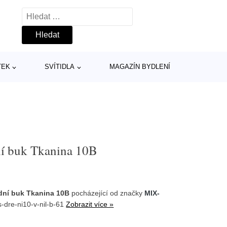
Vyhledávání
TEK
SVÍTIDLA
MAGAZÍN BYDLENÍ
ní buk Tkanina 10B
odní buk Tkanina 10B
pocházející od značky
MIX-
s-dre-ni10-v-nil-b-61
Zobrazit více »