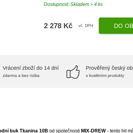
Dostupnost:
Skladem > 4 ks
2 278 Kč
DO OB
vč. DPH
Vrácení zboží do 14 dní
Prověřený český o
zdarma a bez rizika
s kvalitními produkty
írodní buk Tkanina 10B
od společnosti
MIX-DREW
- tento hit m