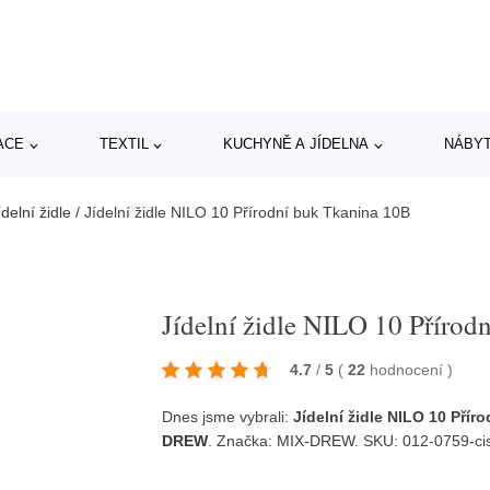
ACE
TEXTIL
KUCHYNĚ A JÍDELNA
NÁBY
delní židle
/
Jídelní židle NILO 10 Přírodní buk Tkanina 10B
Jídelní židle NILO 10 Přírod
4.7
/
5
(
22
hodnocení
)
Dnes jsme vybrali:
Jídelní židle NILO 10 Přír
DREW
. Značka:
MIX-DREW
. SKU: 012-0759-ci