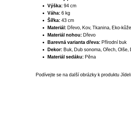
Výška:
94 cm
Váha:
6 kg
Šířka:
43 cm
Materiál:
Dřevo, Kov, Tkanina, Eko-kůž
Materiál nohou:
Dřevo
Barevná varianta dřeva:
Přírodní buk
Dekor:
Buk, Dub sonoma, Ořech, Olše, 
Materiál sedáku:
Pěna
Podívejte se na další obrázky k produktu Jídel