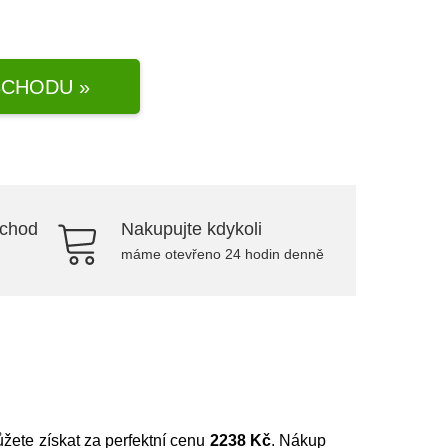
CHODU »
bchod
Nakupujte kdykoli
máme otevřeno 24 hodin denně
ůžete získat za perfektní cenu
2238 Kč
. Nákup