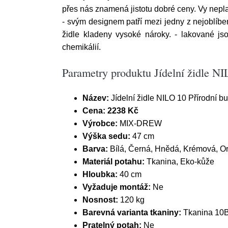
přes nás znamená jistotu dobré ceny. Vy nepla
- svým designem patří mezi jedny z nejoblíben
židle kladeny vysoké nároky. - lakované js
chemikálií.
Parametry produktu Jídelní židle N
Název:
Jídelní židle NILO 10 Přírodní 
Cena:
2238 Kč
Výrobce:
MIX-DREW
Výška sedu:
47 cm
Barva:
Bílá, Černá, Hnědá, Krémová, Or
Materiál potahu:
Tkanina, Eko-kůže
Hloubka:
40 cm
Vyžaduje montáž:
Ne
Nosnost:
120 kg
Barevná varianta tkaniny:
Tkanina 10
Pratelný potah:
Ne