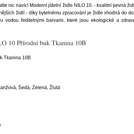
títe nic navíc! Moderní jídelní židle NILO 10. - kvalitní pevná 
ějších židlí - díky bytelnému zpracování je židle vhodná do d
ou vodou ředitelnými barvami, které jsou ekologické a zdra
ILO 10 Přírodní buk Tkanina 10B
buk Tkanina 10B
anžová, Šedá, Zelená, Žlutá
B