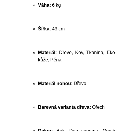
Váha:
6 kg
Šířka:
43 cm
Materiál:
Dřevo, Kov, Tkanina, Eko-
kůže, Pěna
Materiál nohou:
Dřevo
Barevná varianta dřeva:
Ořech
Dekor:
Buk, Dub sonoma, Ořech,