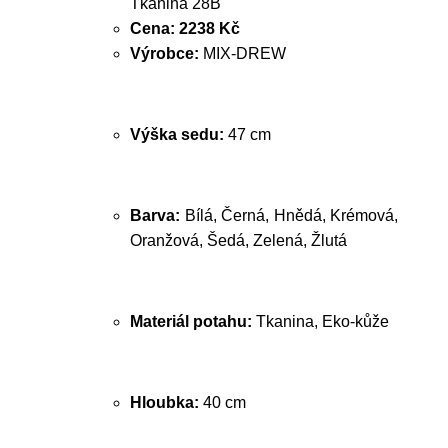
Tkanina 28B
Cena:
2238 Kč
Výrobce:
MIX-DREW
Výška sedu:
47 cm
Barva:
Bílá, Černá, Hnědá, Krémová,
Oranžová, Šedá, Zelená, Žlutá
Materiál potahu:
Tkanina, Eko-kůže
Hloubka:
40 cm