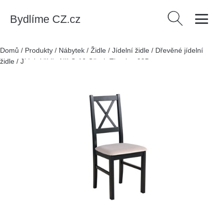
Bydlíme CZ.cz
Vyhledávání
Domů
/
Produkty
/
Nábytek
/
Židle
/
Jídelní židle
/
Dřevěné jídelní
židle
/
Jídelní židle NILO 10 Ořech Tkanina 28B