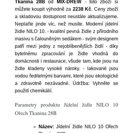
Tkanina 28B
od
MIX-DREW
- toto zboží si
můžete koupit výhodně za
2238 Kč
. Ceny zboží
a skladovou dostupnost neustále aktualizujeme.
Neplaťte jinde víc, než musíte. Moderní jídelní
židle NILO 10. - kvalitní pevná židle z přírodního
masivu s čalouněným sedákem - svým designem
patří mezi jedny z nejoblíbenějších židlí - díky
bytelnému zpracování je židle vhodná do
domácnosti i restaurace, všude tam, kde jsou na
židle kladeny vysoké nároky. - lakované jsou
vodou ředitelnými barvami, které jsou ekologické
a zdravotně nezávadné. Údržba: Vyhněte se
použití chemikálií.
Parametry produktu Jídelní židle NILO 10
Ořech Tkanina 28B
Název:
Jídelní židle NILO 10 Ořech