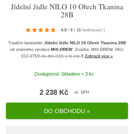
Jídelní židle NILO 10 Ořech Tkanina
28B
4.9
/
5
(
11
hodnocení
)
Tradiční bestseller
Jídelní židle NILO 10 Ořech Tkanina 28B
od známého výrobce
MIX-DREW
. Značka:
MIX-DREW
. SKU:
012-0759-cis-dre-ni10-v-ni-ore-8
Zobrazit více »
Dostupnost:
Skladem > 3 ks
2 238 Kč
vč. DPH
DO OBCHODU »