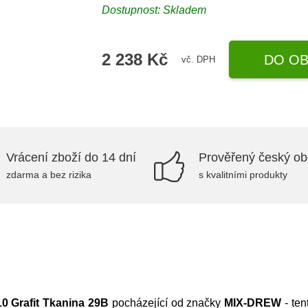
Dostupnost:
Skladem
2 238 Kč
DO OB
vč. DPH
Vrácení zboží do 14 dní
Prověřený český o
zdarma a bez rizika
s kvalitními produkty
10 Grafit Tkanina 29B
pocházející od značky
MIX-DREW
- ten