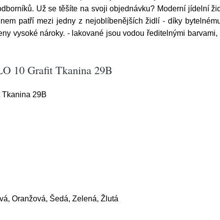
dborníků. Už se těšíte na svoji objednávku? Moderní jídelní židl
m patří mezi jedny z nejoblíbenějších židlí - díky bytelnému
deny vysoké nároky. - lakované jsou vodou ředitelnými barvami,
ILO 10 Grafit Tkanina 29B
it Tkanina 29B
á, Oranžová, Šedá, Zelená, Žlutá