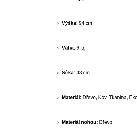
Výška:
94 cm
Váha:
6 kg
Šířka:
43 cm
Materiál:
Dřevo, Kov, Tkanina, Ek
Materiál nohou:
Dřevo