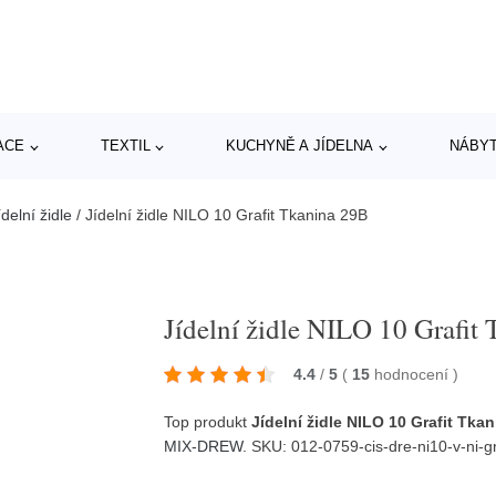
ACE
TEXTIL
KUCHYNĚ A JÍDELNA
NÁBY
delní židle
/
Jídelní židle NILO 10 Grafit Tkanina 29B
Jídelní židle NILO 10 Grafit
4.4
/
5
(
15
hodnocení
)
Top produkt
Jídelní židle NILO 10 Grafit Tka
MIX-DREW
. SKU: 012-0759-cis-dre-ni10-v-ni-