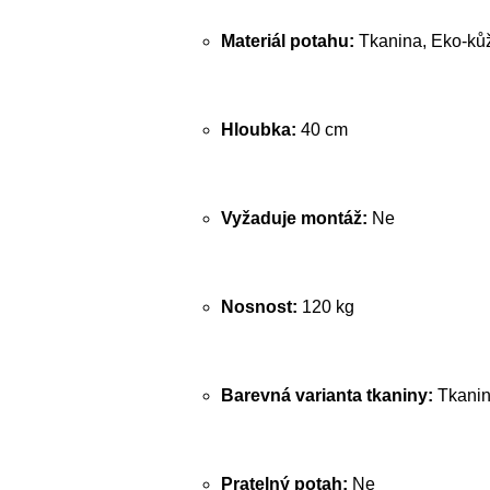
Materiál potahu:
Tkanina, Eko-ků
Hloubka:
40 cm
Vyžaduje montáž:
Ne
Nosnost:
120 kg
Barevná varianta tkaniny:
Tkanin
Pratelný potah:
Ne