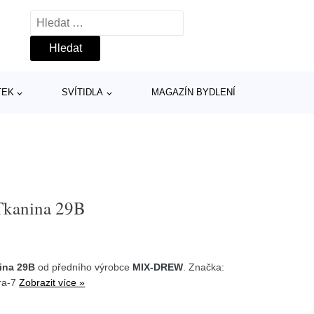
Vyhledávání
TEK
SVÍTIDLA
MAGAZÍN BYDLENÍ
 Tkanina 29B
nina 29B
od předního výrobce
MIX-DREW
. Značka:
gra-7
Zobrazit více »