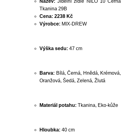
Název:
Jídelní židle NILO 10 Černá
Tkanina 29B
Cena:
2238 Kč
Výrobce:
MIX-DREW
Výška sedu:
47 cm
Barva:
Bílá, Černá, Hnědá, Krémová,
Oranžová, Šedá, Zelená, Žlutá
Materiál potahu:
Tkanina, Eko-kůže
Hloubka:
40 cm