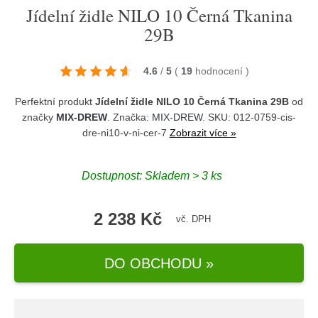
Jídelní židle NILO 10 Černá Tkanina
29B
4.6
/
5
(
19
hodnocení
)
Perfektní produkt
Jídelní židle NILO 10 Černá Tkanina 29B
od
značky
MIX-DREW
. Značka:
MIX-DREW
. SKU: 012-0759-cis-
dre-ni10-v-ni-cer-7
Zobrazit více »
Dostupnost:
Skladem > 3 ks
2 238 Kč
vč. DPH
DO OBCHODU »