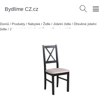
Bydlíme CZ.cz
Vyhledávání
Domů
/
Produkty
/
Nábytek
/
Židle
/
Jídelní židle
/
Dřevěné jídelní
židle
/
Jídelní židle NILO 10 Černá Tkanina 29B