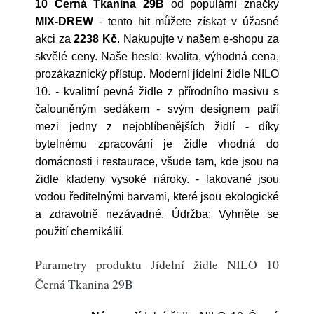
10 Černá Tkanina 29B
od populární značky
MIX-DREW
- tento hit můžete získat v úžasné
akci za
2238 Kč
. Nakupujte v našem e-shopu za
skvělé ceny. Naše heslo: kvalita, výhodná cena,
prozákaznický přístup. Moderní jídelní židle NILO
10. - kvalitní pevná židle z přírodního masivu s
čalouněným sedákem - svým designem patří
mezi jedny z nejoblíbenějších židlí - díky
bytelnému zpracování je židle vhodná do
domácnosti i restaurace, všude tam, kde jsou na
židle kladeny vysoké nároky. - lakované jsou
vodou ředitelnými barvami, které jsou ekologické
a zdravotně nezávadné. Údržba: Vyhněte se
použití chemikálií.
Parametry produktu Jídelní židle NILO 10
Černá Tkanina 29B