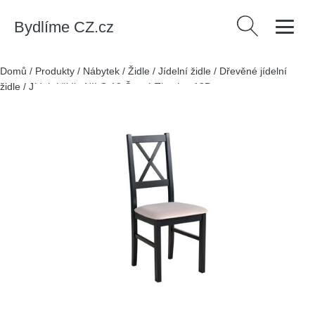
Bydlíme CZ.cz
Vyhledávání
Domů
/
Produkty
/
Nábytek
/
Židle
/
Jídelní židle
/
Dřevěné jídelní
židle
/
Jídelní židle NILO 10 Černá Tkanina 18B