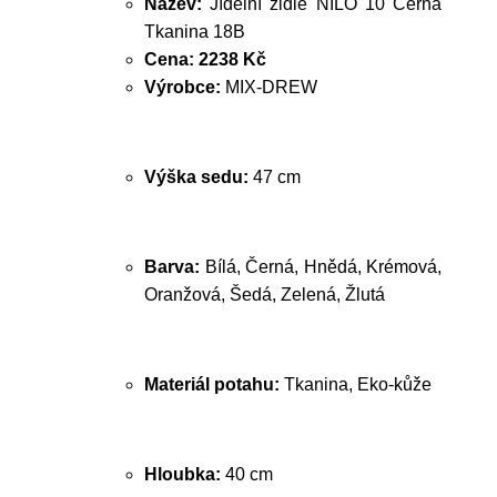
Název:
Jídelní židle NILO 10 Černá
Tkanina 18B
Cena:
2238 Kč
Výrobce:
MIX-DREW
Výška sedu:
47 cm
Barva:
Bílá, Černá, Hnědá, Krémová,
Oranžová, Šedá, Zelená, Žlutá
Materiál potahu:
Tkanina, Eko-kůže
Hloubka:
40 cm