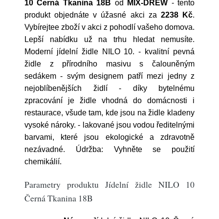
10 Černá Tkanina 18B
od
MIX-DREW
- tento
produkt objednáte v úžasné akci za
2238 Kč
.
Vybírejtee zboží v akci z pohodlí vašeho domova.
Lepší nabídku už na trhu hledat nemusíte.
Moderní jídelní židle NILO 10. - kvalitní pevná
židle z přírodního masivu s čalouněným
sedákem - svým designem patří mezi jedny z
nejoblíbenějších židlí - díky bytelnému
zpracování je židle vhodná do domácnosti i
restaurace, všude tam, kde jsou na židle kladeny
vysoké nároky. - lakované jsou vodou ředitelnými
barvami, které jsou ekologické a zdravotně
nezávadné. Údržba: Vyhněte se použití
chemikálií.
Parametry produktu Jídelní židle NILO 10
Černá Tkanina 18B