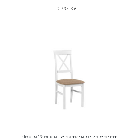
2 598 Kč
JÍDELNÍ ŽIDLE NILO 14 TKANINA 4B GRAFIT