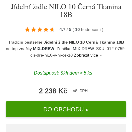
Jídelní židle NILO 10 Černá Tkanina
18B
4.7
/
5
(
10
hodnocení
)
Tradiční bestseller
Jídelní židle NILO 10 Černá Tkanina 18B
od top značky
MIX-DREW
. Značka:
MIX-DREW
. SKU: 012-0759-
cis-dre-ni10-v-ni-ce-18
Zobrazit více »
Dostupnost:
Skladem > 5 ks
2 238 Kč
vč. DPH
DO OBCHODU »