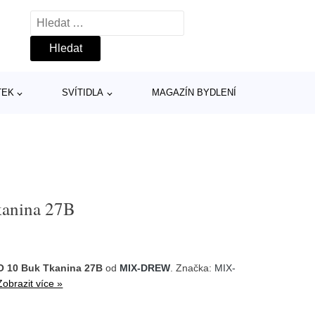
Vyhledávání
TEK
SVÍTIDLA
MAGAZÍN BYDLENÍ
kanina 27B
LO 10 Buk Tkanina 27B
od
MIX-DREW
. Značka:
MIX-
Zobrazit více »