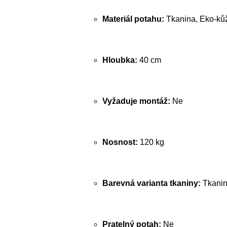
Materiál potahu:
Tkanina, Eko-ků
Hloubka:
40 cm
Vyžaduje montáž:
Ne
Nosnost:
120 kg
Barevná varianta tkaniny:
Tkanin
Pratelný potah:
Ne