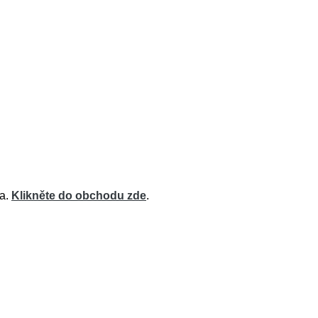
na.
Klikněte do obchodu zde
.