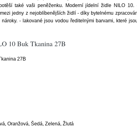
těší také vaši peněženku. Moderní jídelní židle NILO 10. -
zi jedny z nejoblíbenějších židlí - díky bytelnému zpracování
 nároky. - lakované jsou vodou ředitelnými barvami, které js
NILO 10 Buk Tkanina 27B
 Tkanina 27B
á, Oranžová, Šedá, Zelená, Žlutá