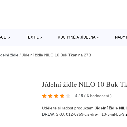
ACE
TEXTIL
KUCHYNĚ A JÍDELNA
NÁBY
delní židle
/
Jídelní židle NILO 10 Buk Tkanina 27B
Jídelní židle NILO 10 Buk T
4
/
5
(
6
hodnocení
)
Udělejte si radost produktem
Jídelní židle NI
DREW
. SKU: 012-0759-cis-dre-ni10-v-nil-bu-9