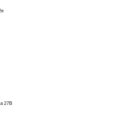
že
a 27B