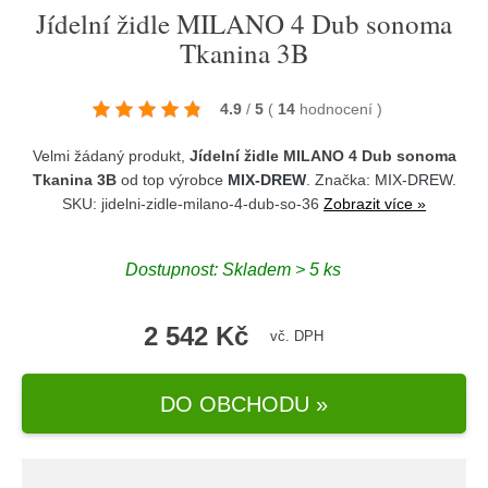
Jídelní židle MILANO 4 Dub sonoma
Tkanina 3B
4.9
/
5
(
14
hodnocení
)
Velmi žádaný produkt,
Jídelní židle MILANO 4 Dub sonoma
Tkanina 3B
od top výrobce
MIX-DREW
. Značka:
MIX-DREW
.
SKU: jidelni-zidle-milano-4-dub-so-36
Zobrazit více »
Dostupnost:
Skladem > 5 ks
2 542 Kč
vč. DPH
DO OBCHODU »