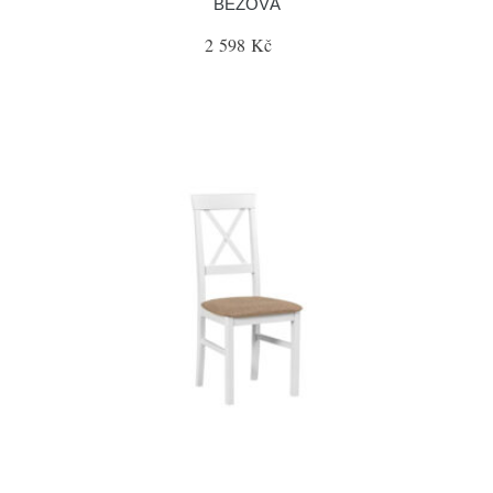
BÉŽOVÁ
2 598 Kč