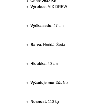
Cena:
2542 Kč
Výrobce:
MIX-DREW
Výška sedu:
47 cm
Barva:
Hnědá, Šedá
Hloubka:
40 cm
Vyžaduje montáž:
Ne
Nosnost:
110 kg