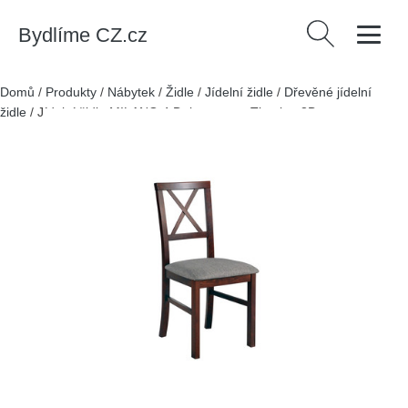
Bydlíme CZ.cz
Vyhledávání
Domů
/
Produkty
/
Nábytek
/
Židle
/
Jídelní židle
/
Dřevěné jídelní
židle
/
Jídelní židle MILANO 4 Dub sonoma Tkanina 3B