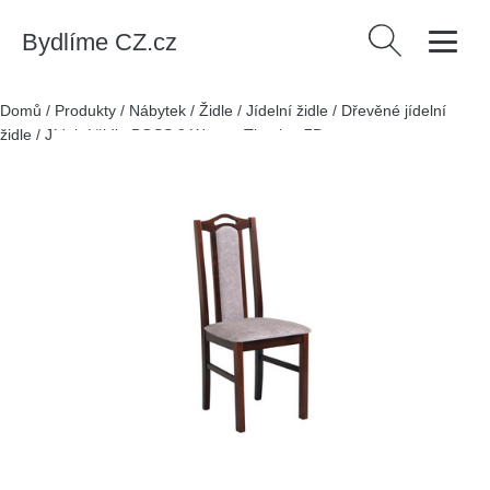
Bydlíme CZ.cz
Vyhledávání
Domů
/
Produkty
/
Nábytek
/
Židle
/
Jídelní židle
/
Dřevěné jídelní
židle
/
Jídelní židle BOSS 9 Wenge Tkanina 7B