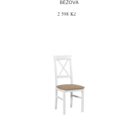
BÉŽOVÁ
2 598 Kč