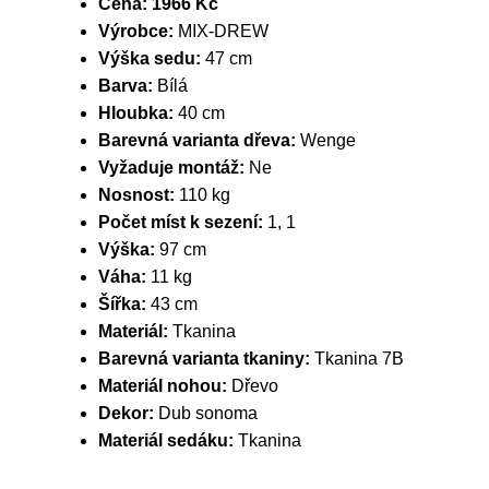
Cena:
1966 Kč
Výrobce:
MIX-DREW
Výška sedu:
47 cm
Barva:
Bílá
Hloubka:
40 cm
Barevná varianta dřeva:
Wenge
Vyžaduje montáž:
Ne
Nosnost:
110 kg
Počet míst k sezení:
1, 1
Výška:
97 cm
Váha:
11 kg
Šířka:
43 cm
Materiál:
Tkanina
Barevná varianta tkaniny:
Tkanina 7B
Materiál nohou:
Dřevo
Dekor:
Dub sonoma
Materiál sedáku:
Tkanina