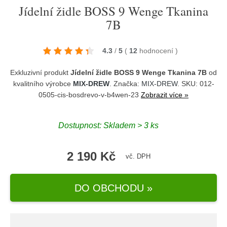
Jídelní židle BOSS 9 Wenge Tkanina
7B
4.3
/
5
(
12
hodnocení
)
Exkluzivní produkt
Jídelní židle BOSS 9 Wenge Tkanina 7B
od
kvalitního výrobce
MIX-DREW
. Značka:
MIX-DREW
. SKU: 012-
0505-cis-bosdrevo-v-b4wen-23
Zobrazit více »
Dostupnost:
Skladem > 3 ks
2 190 Kč
vč. DPH
DO OBCHODU »