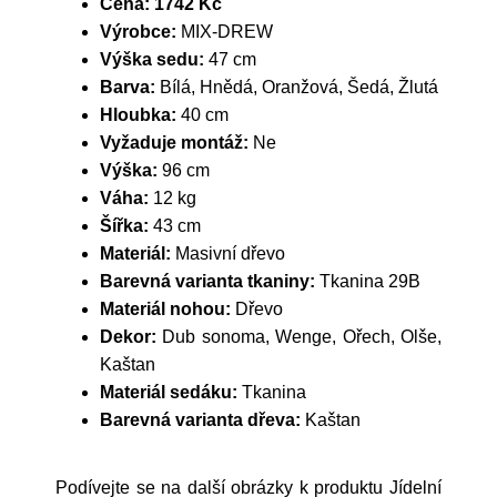
Cena:
1742 Kč
Výrobce:
MIX-DREW
Výška sedu:
47 cm
Barva:
Bílá, Hnědá, Oranžová, Šedá, Žlutá
Hloubka:
40 cm
Vyžaduje montáž:
Ne
Výška:
96 cm
Váha:
12 kg
Šířka:
43 cm
Materiál:
Masivní dřevo
Barevná varianta tkaniny:
Tkanina 29B
Materiál nohou:
Dřevo
Dekor:
Dub sonoma, Wenge, Ořech, Olše,
Kaštan
Materiál sedáku:
Tkanina
Barevná varianta dřeva:
Kaštan
Podívejte se na další obrázky k produktu Jídelní