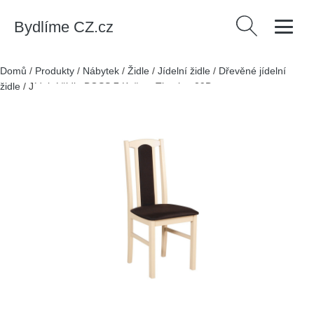
Bydlíme CZ.cz
Vyhledávání
Domů
/
Produkty
/
Nábytek
/
Židle
/
Jídelní židle
/
Dřevěné jídelní
židle
/
Jídelní židle BOSS 7 Kaštan Tkanina 29B