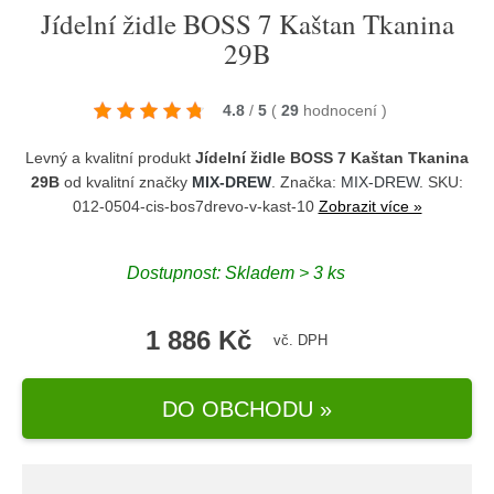
Jídelní židle BOSS 7 Kaštan Tkanina
29B
4.8
/
5
(
29
hodnocení
)
Levný a kvalitní produkt
Jídelní židle BOSS 7 Kaštan Tkanina
29B
od kvalitní značky
MIX-DREW
. Značka:
MIX-DREW
. SKU:
012-0504-cis-bos7drevo-v-kast-10
Zobrazit více »
Dostupnost:
Skladem > 3 ks
1 886 Kč
vč. DPH
DO OBCHODU »