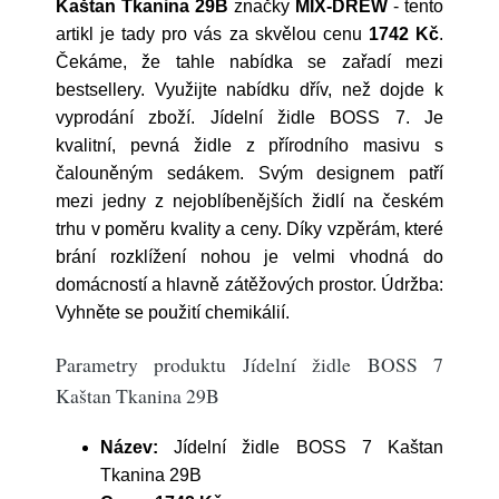
Kaštan Tkanina 29B
značky
MIX-DREW
- tento
artikl je tady pro vás za skvělou cenu
1742 Kč
.
Čekáme, že tahle nabídka se zařadí mezi
bestsellery. Využijte nabídku dřív, než dojde k
vyprodání zboží. Jídelní židle BOSS 7. Je
kvalitní, pevná židle z přírodního masivu s
čalouněným sedákem. Svým designem patří
mezi jedny z nejoblíbenějších židlí na českém
trhu v poměru kvality a ceny. Díky vzpěrám, které
brání rozklížení nohou je velmi vhodná do
domácností a hlavně zátěžových prostor. Údržba:
Vyhněte se použití chemikálií.
Parametry produktu Jídelní židle BOSS 7
Kaštan Tkanina 29B
Název:
Jídelní židle BOSS 7 Kaštan
Tkanina 29B