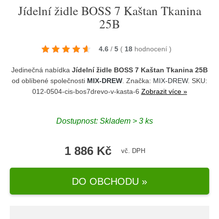
Jídelní židle BOSS 7 Kaštan Tkanina
25B
4.6
/
5
(
18
hodnocení
)
Jedinečná nabídka
Jídelní židle BOSS 7 Kaštan Tkanina 25B
od oblíbené společnosti
MIX-DREW
. Značka:
MIX-DREW
. SKU:
012-0504-cis-bos7drevo-v-kasta-6
Zobrazit více »
Dostupnost:
Skladem > 3 ks
1 886 Kč
vč. DPH
DO OBCHODU »