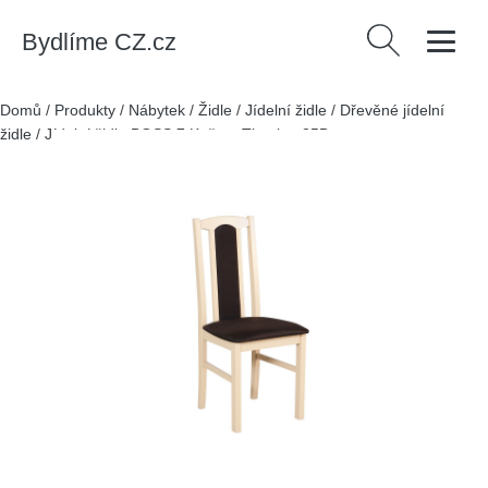
Bydlíme CZ.cz
Vyhledávání
Domů
/
Produkty
/
Nábytek
/
Židle
/
Jídelní židle
/
Dřevěné jídelní
židle
/
Jídelní židle BOSS 7 Kaštan Tkanina 25B