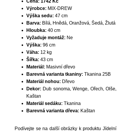
Cena:
1742 Kč
Výrobce:
MIX-DREW
Výška sedu:
47 cm
Barva:
Bílá, Hnědá, Oranžová, Šedá, Žlutá
Hloubka:
40 cm
Vyžaduje montáž:
Ne
Výška:
96 cm
Váha:
12 kg
Šířka:
43 cm
Materiál:
Masivní dřevo
Barevná varianta tkaniny:
Tkanina 25B
Materiál nohou:
Dřevo
Dekor:
Dub sonoma, Wenge, Ořech, Olše,
Kaštan
Materiál sedáku:
Tkanina
Barevná varianta dřeva:
Kaštan
Podívejte se na další obrázky k produktu Jídelní