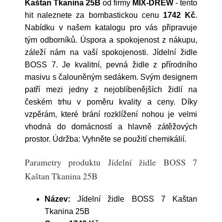
Kaštan Tkanina 25B
od firmy
MIX-DREW
- tento
hit naleznete za bombastickou cenu
1742 Kč
.
Nabídku v našem katalogu pro vás připravuje
tým odborníků. Úspora a spokojenost z nákupu,
záleží nám na vaší spokojenosti. Jídelní židle
BOSS 7. Je kvalitní, pevná židle z přírodního
masivu s čalouněným sedákem. Svým designem
patří mezi jedny z nejoblíbenějších židlí na
českém trhu v poměru kvality a ceny. Díky
vzpěrám, které brání rozklížení nohou je velmi
vhodná do domácností a hlavně zátěžových
prostor. Údržba: Vyhněte se použití chemikálií.
Parametry produktu Jídelní židle BOSS 7
Kaštan Tkanina 25B
Název:
Jídelní židle BOSS 7 Kaštan
Tkanina 25B