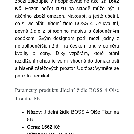
zboží zakoupíte v neopakovatelné akci za
1662
Kč
. Pozor, počet kusů na skladě může být u
akčního zboží omezen. Nakoupit a ještě ušetřit,
co si víc přát. Jídelní židle BOSS 4. Je kvalitní,
pevná židle z přírodního masivu s čalouněným
sedákem. Svým designem patří mezi jedny z
nejoblíbenějších židlí na českém trhu v poměru
kvality a ceny. Díky vzpěrám, které brání
rozklížení nohou je velmi vhodná do domácností
a hlavně zátěžových prostor. Údržba: Vyhněte se
použití chemikálií.
Parametry produktu Jídelní židle BOSS 4 Olše
Tkanina 8B
Název:
Jídelní židle BOSS 4 Olše Tkanina
8B
Cena:
1662 Kč