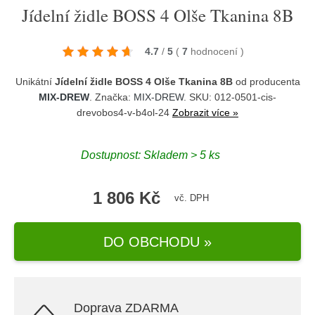
Jídelní židle BOSS 4 Olše Tkanina 8B
4.7
/
5
(
7
hodnocení
)
Unikátní
Jídelní židle BOSS 4 Olše Tkanina 8B
od producenta
MIX-DREW
. Značka:
MIX-DREW
. SKU: 012-0501-cis-
drevobos4-v-b4ol-24
Zobrazit více »
Dostupnost:
Skladem > 5 ks
1 806 Kč
vč. DPH
DO OBCHODU »
Doprava ZDARMA