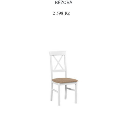
BÉŽOVÁ
2 598 Kč