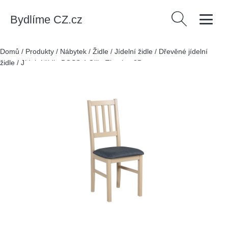
Bydlíme CZ.cz
Vyhledávání
Domů
/
Produkty
/
Nábytek
/
Židle
/
Jídelní židle
/
Dřevěné jídelní
židle
/
Jídelní židle BOSS 4 Olše Tkanina 8B