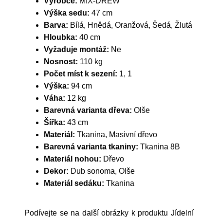
Výrobce:
MIX-DREW
Výška sedu:
47 cm
Barva:
Bílá, Hnědá, Oranžová, Šedá, Žlutá
Hloubka:
40 cm
Vyžaduje montáž:
Ne
Nosnost:
110 kg
Počet míst k sezení:
1, 1
Výška:
94 cm
Váha:
12 kg
Barevná varianta dřeva:
Olše
Šířka:
43 cm
Materiál:
Tkanina, Masivní dřevo
Barevná varianta tkaniny:
Tkanina 8B
Materiál nohou:
Dřevo
Dekor:
Dub sonoma, Olše
Materiál sedáku:
Tkanina
Podívejte se na další obrázky k produktu Jídelní