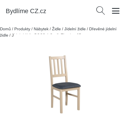
Bydlíme CZ.cz
Vyhledávání
Domů
/
Produkty
/
Nábytek
/
Židle
/
Jídelní židle
/
Dřevěné jídelní
židle
/
Jídelní židle BOSS 4 Grafit Tkanina 6B