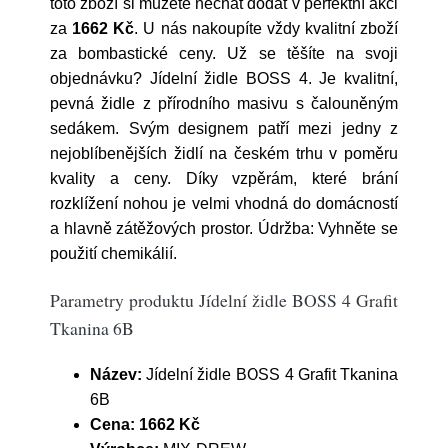
toto zboží si můžete nechat dodat v perfektní akci
za
1662 Kč
. U nás nakoupíte vždy kvalitní zboží
za bombastické ceny. Už se těšíte na svoji
objednávku? Jídelní židle BOSS 4. Je kvalitní,
pevná židle z přírodního masivu s čalouněným
sedákem. Svým designem patří mezi jedny z
nejoblíbenějších židlí na českém trhu v poměru
kvality a ceny. Díky vzpěrám, které brání
rozklížení nohou je velmi vhodná do domácností
a hlavně zátěžových prostor. Údržba: Vyhněte se
použití chemikálií.
Parametry produktu Jídelní židle BOSS 4 Grafit
Tkanina 6B
Název:
Jídelní židle BOSS 4 Grafit Tkanina
6B
Cena:
1662 Kč