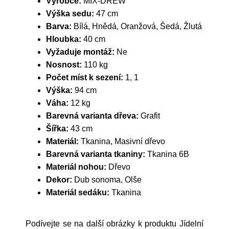
Výrobce:
MIX-DREW
Výška sedu:
47 cm
Barva:
Bílá, Hnědá, Oranžová, Šedá, Žlutá
Hloubka:
40 cm
Vyžaduje montáž:
Ne
Nosnost:
110 kg
Počet míst k sezení:
1, 1
Výška:
94 cm
Váha:
12 kg
Barevná varianta dřeva:
Grafit
Šířka:
43 cm
Materiál:
Tkanina, Masivní dřevo
Barevná varianta tkaniny:
Tkanina 6B
Materiál nohou:
Dřevo
Dekor:
Dub sonoma, Olše
Materiál sedáku:
Tkanina
Podívejte se na další obrázky k produktu Jídelní