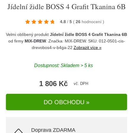
Jídelní židle BOSS 4 Grafit Tkanina 6B
4.8
/
5
(
26
hodnocení
)
Velmi oblíbený produkt
Jídelní židle BOSS 4 Grafit Tkanina 6B
od firmy
MIX-DREW
. Značka:
MIX-DREW
. SKU: 012-0501-cis-
drevobos4-v-b4ga-22
Zobrazit více »
Dostupnost:
Skladem > 5 ks
1 806 Kč
vč. DPH
DO OBCHODU »
Doprava ZDARMA