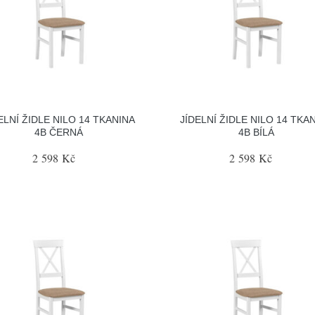
ELNÍ ŽIDLE NILO 14 TKANINA
JÍDELNÍ ŽIDLE NILO 14 TKA
4B ČERNÁ
4B BÍLÁ
2 598 Kč
2 598 Kč