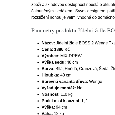
zboží a skladovou dostupnost neustále aktuali
čalouněným sedákem. Svým designem patří m
rozklížení nohou je velmi vhodná do domácnos
Parametry produktu Jídelní židle 
Název:
Jídelní židle BOSS 2 Wenge Tk
Cena:
1886 Kč
Výrobce:
MIX-DREW
Výška sedu:
48 cm
Barva:
Bílá, Hnědá, Oranžová, Šedá, Žl
Hloubka:
40 cm
Barevná varianta dřeva:
Wenge
Vyžaduje montáž:
Ne
Nosnost:
110 kg
Počet míst k sezení:
1, 1
Výška:
94 cm
Váha:
12 kg