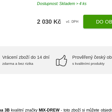
Dostupnost:
Skladem > 4 ks
2 030 Kč
DO OB
vč. DPH
Vrácení zboží do 14 dní
Prověřený český o
zdarma a bez rizika
s kvalitními produkty
na 3B
kvalitní značky
MIX-DREW
- toto zboží si můžete objedn