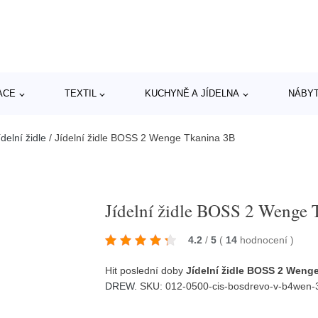
ACE
TEXTIL
KUCHYNĚ A JÍDELNA
NÁBY
delní židle
/
Jídelní židle BOSS 2 Wenge Tkanina 3B
Jídelní židle BOSS 2 Wenge 
4.2
/
5
(
14
hodnocení
)
Hit poslední doby
Jídelní židle BOSS 2 Weng
DREW
. SKU: 012-0500-cis-bosdrevo-v-b4wen