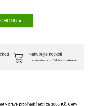
CHODU »
bchod
Nakupujte kdykoli
máme otevřeno 24 hodin denně
at v právě probíhající akci za
1886 Kč
. Ceny