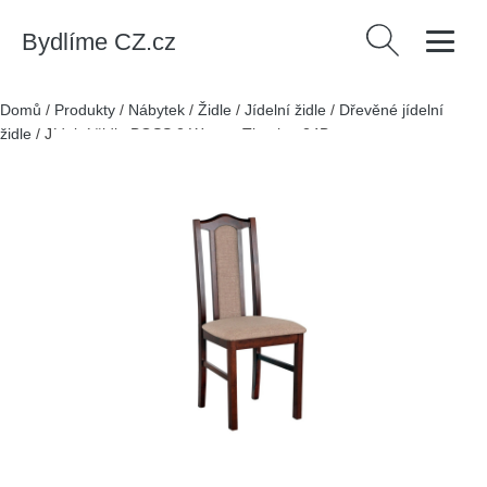
Bydlíme CZ.cz
Vyhledávání
Domů
/
Produkty
/
Nábytek
/
Židle
/
Jídelní židle
/
Dřevěné jídelní
židle
/
Jídelní židle BOSS 2 Wenge Tkanina 24B