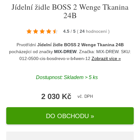
Jídelní židle BOSS 2 Wenge Tkanina
24B
4.5
/
5
(
24
hodnocení
)
Prvotřídní
Jídelní židle BOSS 2 Wenge Tkanina 24B
pocházející od značky
MIX-DREW
. Značka:
MIX-DREW
. SKU:
012-0500-cis-bosdrevo-v-b4wen-12
Zobrazit více »
Dostupnost:
Skladem > 5 ks
2 030 Kč
vč. DPH
DO OBCHODU »