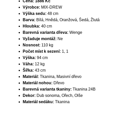
Cena:
1886 Kč
Výrobce:
MIX-DREW
Výška sedu:
48 cm
Barva:
Bílá, Hnědá, Oranžová, Šedá, Žlutá
Hloubka:
40 cm
Barevná varianta dřeva:
Wenge
Vyžaduje montáž:
Ne
Nosnost:
110 kg
Počet míst k sezení:
1, 1
Výška:
94 cm
Váha:
12 kg
Šířka:
43 cm
Materiál:
Tkanina, Masivní dřevo
Materiál nohou:
Dřevo
Barevná varianta tkaniny:
Tkanina 24B
Dekor:
Dub sonoma, Ořech, Olše
Materiál sedáku:
Tkanina