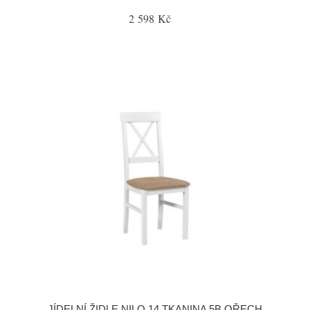
2 598 Kč
JÍDELNÍ ŽIDLE NILO 14 TKANINA 5B OŘECH