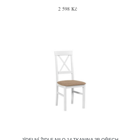
2 598 Kč
JÍDELNÍ ŽIDLE NILO 14 TKANINA 3B OŘECH