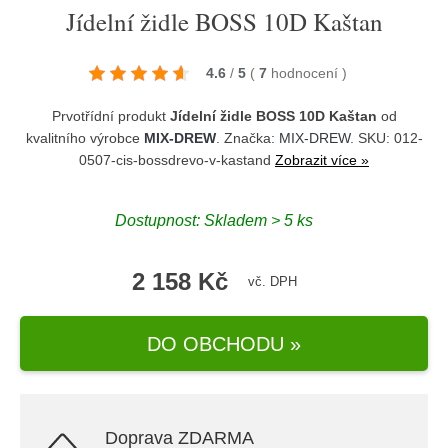
Jídelní židle BOSS 10D Kaštan
4.6
/
5
(
7
hodnocení
)
Prvotřídní produkt
Jídelní židle BOSS 10D Kaštan
od
kvalitního výrobce
MIX-DREW
. Značka:
MIX-DREW
. SKU: 012-
0507-cis-bossdrevo-v-kastand
Zobrazit více »
Dostupnost:
Skladem > 5 ks
2 158 Kč
vč. DPH
DO OBCHODU »
Doprava ZDARMA