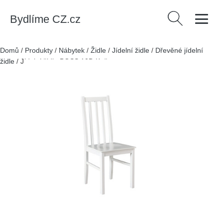
Bydlíme CZ.cz
Vyhledávání
Domů
/
Produkty
/
Nábytek
/
Židle
/
Jídelní židle
/
Dřevěné jídelní
židle
/
Jídelní židle BOSS 10D Kaštan