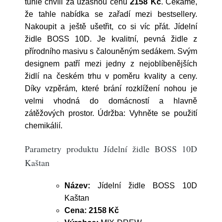
tuhle chvíli za úžasnou cenu
2158 Kč
. Čekáme,
že tahle nabídka se zařadí mezi bestsellery.
Nakoupit a ještě ušetřit, co si víc přát. Jídelní
židle BOSS 10D. Je kvalitní, pevná židle z
přírodního masivu s čalouněným sedákem. Svým
designem patří mezi jedny z nejoblíbenějších
židlí na českém trhu v poměru kvality a ceny.
Díky vzpěrám, které brání rozklížení nohou je
velmi vhodná do domácností a hlavně
zátěžových prostor. Údržba: Vyhněte se použití
chemikálií.
Parametry produktu Jídelní židle BOSS 10D
Kaštan
Název:
Jídelní židle BOSS 10D
Kaštan
Cena:
2158 Kč