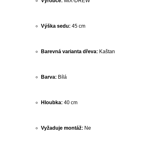
Výrobce:
MIX-DREW
Výška sedu:
45 cm
Barevná varianta dřeva:
Kaštan
Barva:
Bílá
Hloubka:
40 cm
Vyžaduje montáž:
Ne