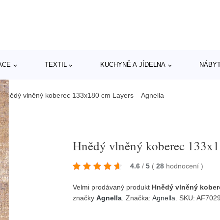
ACE
TEXTIL
KUCHYNĚ A JÍDELNA
NÁBY
/
Hnědý vlněný koberec 133x180 cm Layers – Agnella
Hnědý vlněný koberec 133x1
4.6
/
5
(
28
hodnocení
)
Velmi prodávaný produkt
Hnědý vlněný kober
značky
Agnella
. Značka:
Agnella
. SKU: AF70