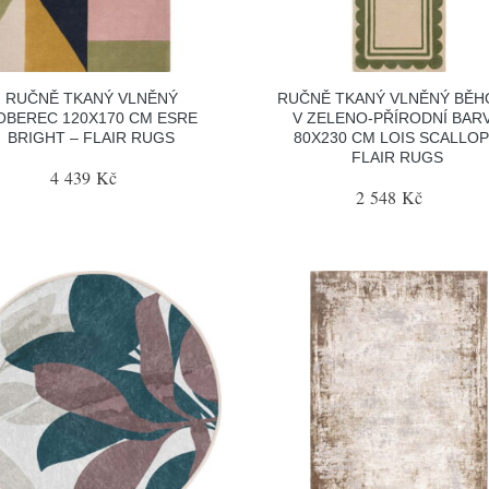
RUČNĚ TKANÝ VLNĚNÝ
RUČNĚ TKANÝ VLNĚNÝ BĚ
OBEREC 120X170 CM ESRE
V ZELENO-PŘÍRODNÍ BAR
BRIGHT – FLAIR RUGS
80X230 CM LOIS SCALLOP
FLAIR RUGS
4 439 Kč
2 548 Kč