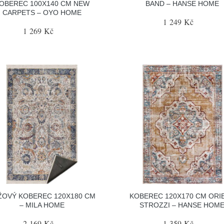
OBEREC 100X140 CM NEW
BAND – HANSE HOME
CARPETS – OYO HOME
1 249 Kč
1 269 Kč
ŽOVÝ KOBEREC 120X180 CM
KOBEREC 120X170 CM ORI
– MILA HOME
STROZZI – HANSE HOM
2 169 Kč
1 359 Kč