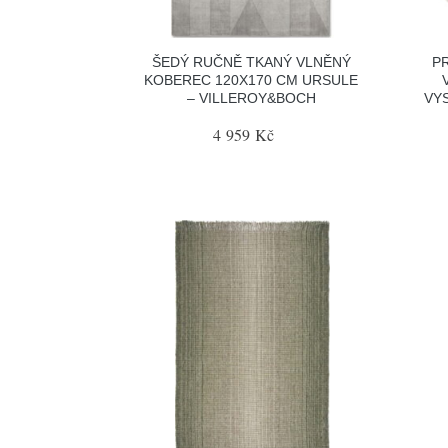
ŠEDÝ RUČNĚ TKANÝ VLNĚNÝ
P
KOBEREC 120X170 CM URSULE
– VILLEROY&BOCH
VY
4 959 Kč