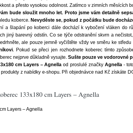
st a přesto vysokou odolnost. Zatímco v zimních měsících bos
ám bude sloužit mnoho let. Proto jsme vám detailně sepsali
hledu koberce.
Nevyděste se, pokud z počátku bude docháze
ní a šlapání po koberci dále dochází k vybočení vláken do rů
h jiný barevný odstín. Co se týče odstranění skvrn a nečistot
nedrhněte, ale pouze jemně vyčištěte vždy ve směru ke středu 
níkovi
. Pokud se přeci jen rozhodnete koberec tímto způsob
oberec nejprve důkladně vysajte.
Sušte pouze ve vodorovné pol
3x180 cm Layers – Agnella
od proslulé značky
Agnella
- to
ní produkty z nabídky e-shopu. Při objednávce nad Kč získá
koberec 133x180 cm Layers – Agnella
cm Layers – Agnella