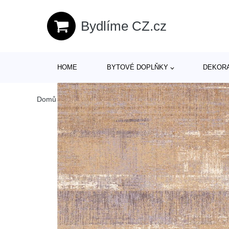
Bydlíme CZ.cz
HOME
BYTOVÉ DOPLŇKY
DEKOR
Domů
/
Produkty
/
> Textil > Koberce a rohožky > Koberce