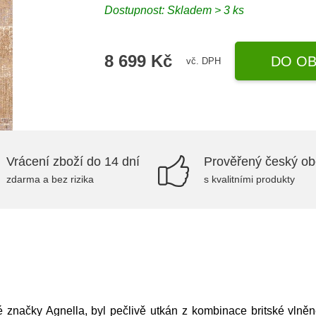
Dostupnost:
Skladem > 3 ks
8 699 Kč
DO OB
vč. DPH
Vrácení zboží do 14 dní
Prověřený český o
zdarma a bez rizika
s kvalitními produkty
 značky Agnella, byl pečlivě utkán z kombinace britské vlněné