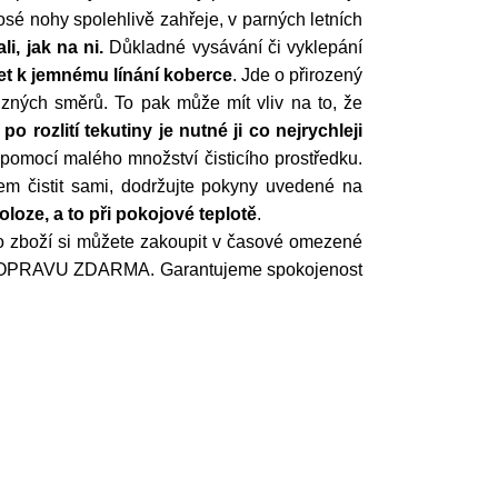
é nohy spolehlivě zahřeje, v parných letních
, jak na ni.
Důkladné vysávání či vyklepání
t k jemnému línání koberce
. Jde o přirozený
zných směrů. To pak může mít vliv na to, že
,
po rozlití tekutiny je nutné ji co nejrychleji
pomocí malého množství čisticího prostředku.
em čistit sami, dodržujte pokyny uvedené na
oze, a to při pokojové teplotě
.
to zboží si můžete zakoupit v časové omezené
te DOPRAVU ZDARMA. Garantujeme spokojenost