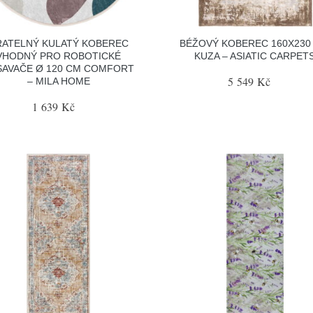
RATELNÝ KULATÝ KOBEREC
BÉŽOVÝ KOBEREC 160X230
VHODNÝ PRO ROBOTICKÉ
KUZA – ASIATIC CARPET
SAVAČE Ø 120 CM COMFORT
5 549 Kč
– MILA HOME
1 639 Kč