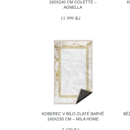
160X240 CM COLETTE –
K
AGNELLA
11 999 Kč
KOBEREC V BÍLO-ZLATÉ BARVĚ
BÉ
160X230 CM – MILA HOME
3 479 Kč