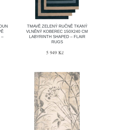
HOUN
TMAVĚ ZELENÝ RUČNĚ TKANÝ
VĚ
VLNĚNÝ KOBEREC 150X240 CM
 –
LABYRINTH SHAPED – FLAIR
RUGS
5 949 Kč