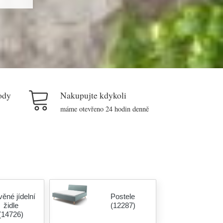
ody
Nakupujte kdykoli
máme otevřeno 24 hodin denně
ěné jídelní
Postele
židle
(12287)
(14726)