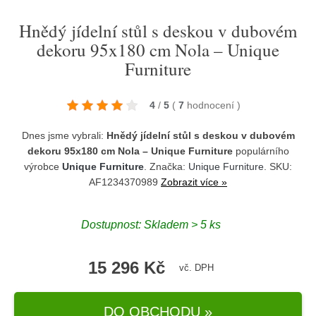
Hnědý jídelní stůl s deskou v dubovém
dekoru 95x180 cm Nola – Unique
Furniture
4
/
5
(
7
hodnocení
)
Dnes jsme vybrali:
Hnědý jídelní stůl s deskou v dubovém
dekoru 95x180 cm Nola – Unique Furniture
populárního
výrobce
Unique Furniture
. Značka:
Unique Furniture
. SKU:
AF1234370989
Zobrazit více »
Dostupnost:
Skladem > 5 ks
15 296 Kč
vč. DPH
DO OBCHODU »