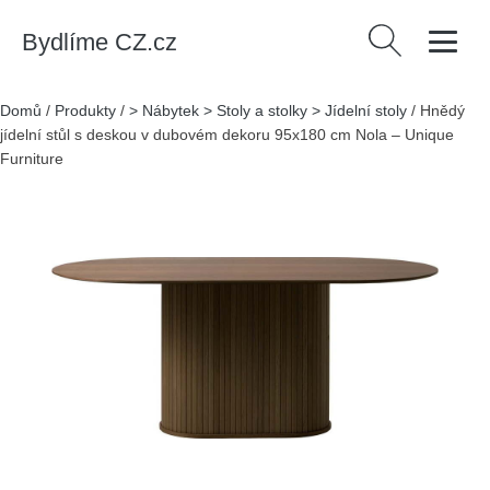
Bydlíme CZ.cz
Vyhledávání
Domů
/
Produkty
/
> Nábytek > Stoly a stolky > Jídelní stoly
/
Hnědý
jídelní stůl s deskou v dubovém dekoru 95x180 cm Nola – Unique
Furniture