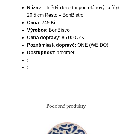
Název:
Hnědý dezertní porcelánový talíř ø
20,5 cm Resto – BonBistro
Cena:
249 Kč
Výrobce:
BonBistro
Cena dopravy:
85.00 CZK
Poznámka k dopravě:
ONE (WE|DO)
Dostupnost:
preorder
:
:
Podobné produkty