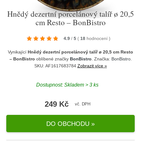
Hnědý dezertní porcelánový talíř ø 20,5
cm Resto – BonBistro
4.9
/
5
(
18
hodnocení
)
Vynikající
Hnědý dezertní porcelánový talíř ø 20,5 cm Resto
– BonBistro
oblíbené značky
BonBistro
. Značka:
BonBistro
.
SKU: AF1617683784
Zobrazit více »
Dostupnost:
Skladem > 3 ks
249 Kč
vč. DPH
DO OBCHODU »