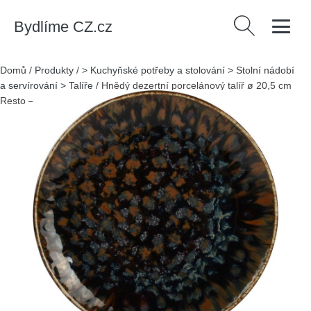
Bydlíme CZ.cz
Vyhledávání
Domů
/
Produkty
/
> Kuchyňské potřeby a stolování > Stolní nádobí
a servírování > Talíře
/
Hnědý dezertní porcelánový talíř ø 20,5 cm
Resto – BonBistro