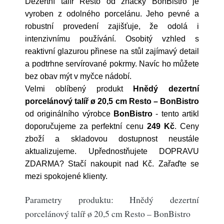
Dezertní talíř Resto od značky BonBistro je
vyroben z odolného porcelánu. Jeho pevné a
robustní provedení zajišťuje, že odolá i
intenzivnímu používání. Osobitý vzhled s
reaktivní glazurou přinese na stůl zajímavý detail
a podtrhne servírované pokrmy. Navíc ho můžete
bez obav mýt v myčce nádobí.
Velmi oblíbený produkt
Hnědý dezertní
porcelánový talíř ø 20,5 cm Resto – BonBistro
od originálního výrobce
BonBistro
- tento artikl
doporučujeme za perfektní cenu
249 Kč
. Ceny
zboží a skladovou dostupnost neustále
aktualizujeme. Upřednostňujete DOPRAVU
ZDARMA? Stačí nakoupit nad Kč. Zařaďte se
mezi spokojené klienty.
Parametry produktu: Hnědý dezertní
porcelánový talíř ø 20,5 cm Resto – BonBistro