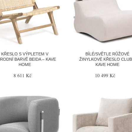
KŘESLO S VÝPLETEM V
BÍLÉ/SVĚTLE RŮŽOVÉ
ÍRODNÍ BARVĚ BEIDA – KAVE
ŽINYLKOVÉ KŘESLO CLUB
HOME
KAVE HOME
8 611 Kč
10 499 Kč