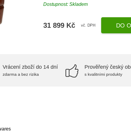
Dostupnost:
Skladem
31 899 Kč
DO O
vč. DPH
Vrácení zboží do 14 dní
Prověřený český o
zdarma a bez rizika
s kvalitními produkty
wares