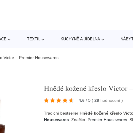
ACE
TEXTIL
KUCHYNĚ A JÍDELNA
NÁBY
o Victor – Premier Housewares
Hnědé kožené křeslo Victor 
4.6
/
5
(
29
hodnocení
)
Tradiční bestseller
Hnědé kožené křeslo Vict
Housewares
. Značka:
Premier Housewares
. 