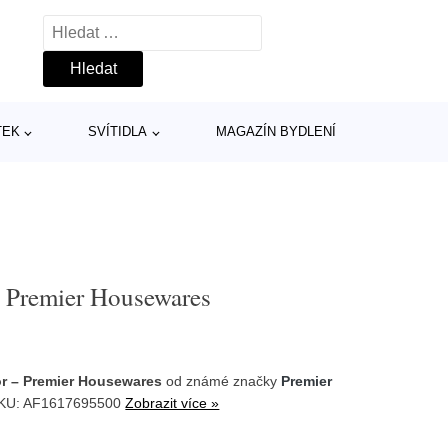
Vyhledávání
TEK
SVÍTIDLA
MAGAZÍN BYDLENÍ
– Premier Housewares
or – Premier Housewares
od známé značky
Premier
SKU: AF1617695500
Zobrazit více »