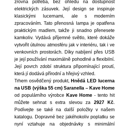
zrovna potřeba, bez ohledu na dostupnost
elektrických zásuvek. Její design se inspiruje
klasickými lucernami, ale s moderním
zpracováním. Tato přenosná lampa je opatřena
praktickým madlem, takže ji snadno přenesete
kamkoliv. Vydává příjemné světlo, které dokáže
vytvořit útulnou atmosféru jak v interiéru, tak i ve
venkovních prostorách. Díky nabíjení přes USB
je její používání maximálně pohodlné a flexibilní.
Její povrch zdobí struktura připomínající proutí,
která jí dodává přírodní a hřejivý vzhled.
Trhem osvědčený produkt,
Hnědá LED lucerna
na USB (výška 55 cm) Saranella – Kave Home
od populárního výrobce
Kave Home
- tento hit
můžete sehnat s extra slevou za
2927 Kč
.
Podívejte se také na další položky v našem
katalogu. Dopravné bez jakéhokoliv poplatku se
nyní vztahuje na objednávky s minimální