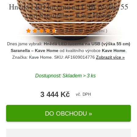
Hnědá LED lucerna na USB (výška 55
cm) Saranella – Kave Home
4.7
/
5
(
30
hodnocení
)
Dnes jsme vybrali:
Hnědá LED lucerna na USB (výška 55 cm)
Saranella – Kave Home
od kvalitního výrobce
Kave Home
.
Značka:
Kave Home
. SKU: AF1609014776
Zobrazit více »
Dostupnost:
Skladem > 3 ks
3 444 Kč
vč. DPH
DO OBCHODU »