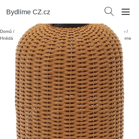
Bydlíme CZ.cz
Vyhledávání
Domů
/
Produkty
/
> Svítidla > Venkovní osvětlení > LED lucerny
/
Hnědá LED lucerna na USB (výška 55 cm) Saranella – Kave Home