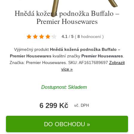
Hnědá kožená podnožka Buffalo –
Premier Housewares
4.1
/
5
(
8
hodnocení
)
Výjimečný produkt
Hnědá kožená podnožka Buffalo –
Premier Housewares
kvalitní značky
Premier Housewares
.
Značka:
Premier Housewares
. SKU: AF1617689697
Zobrazit
více »
Dostupnost:
Skladem
6 299 Kč
vč. DPH
DO OBCHODU »