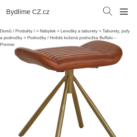
Bydlíme CZ.cz
Vyhledávání
Domů
/
Produkty
/
> Nábytek > Lenošky a taburety > Taburety, pufy
a podnožky > Podnožky
/
Hnědá kožená podnožka Buffalo –
Premier Housewares