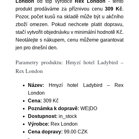
London
od top výrobce
Rex London
- tento
produkt prodáváme za příznivou cenu
309 Kč
.
Pozor, počet kusů na skladě může být u akčního
zboží omezen. Pokud nechcete platit dopravu,
stačí vytvořit objednávku v minimální hodnotě Kč.
Neotálejte s nákupem, cenu můžeme garantovat
jen pro dnešní den.
Parametry produktu: Hmyzí hotel Ladybird –
Rex London
Název:
Hmyzí hotel Ladybird – Rex
London
Cena:
309 Kč
Poznámka k dopravě:
WE|DO
Dostupnost:
in_stock
Výrobce:
Rex London
Cena dopravy:
99.00 CZK