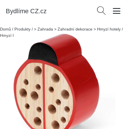
Bydlíme CZ.cz
Vyhledávání
Domů
/
Produkty
/
> Zahrada > Zahradní dekorace > Hmyzí hotely
/
Hmyzí hotel Ladybird – Rex London