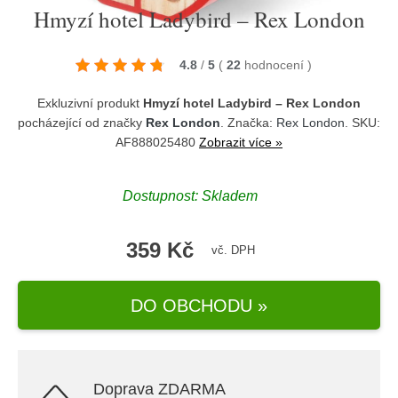
Hmyzí hotel Ladybird – Rex London
4.8
/
5
(
22
hodnocení
)
Exkluzivní produkt
Hmyzí hotel Ladybird – Rex London
pocházející od značky
Rex London
. Značka:
Rex London
. SKU:
AF888025480
Zobrazit více »
Dostupnost:
Skladem
359 Kč
vč. DPH
DO OBCHODU »
Doprava ZDARMA