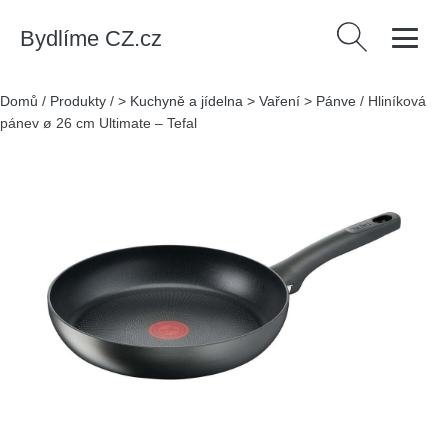
Bydlíme CZ.cz
Vyhledávání
Domů
/
Produkty
/
> Kuchyně a jídelna > Vaření > Pánve
/
Hliníková
pánev ø 26 cm Ultimate – Tefal