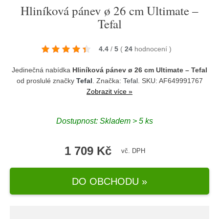
Hliníková pánev ø 26 cm Ultimate –
Tefal
4.4
/
5
(
24
hodnocení
)
Jedinečná nabídka
Hliníková pánev ø 26 cm Ultimate – Tefal
od proslulé značky
Tefal
. Značka:
Tefal
. SKU: AF649991767
Zobrazit více »
Dostupnost:
Skladem > 5 ks
1 709 Kč
vč. DPH
DO OBCHODU »