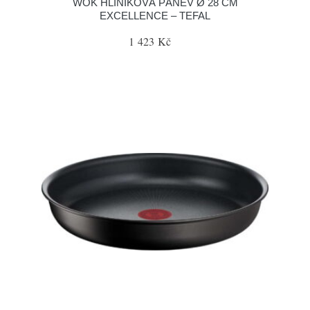
WOK HLINÍKOVÁ PÁNEV Ø 28 CM
EXCELLENCE – TEFAL
1 423 Kč