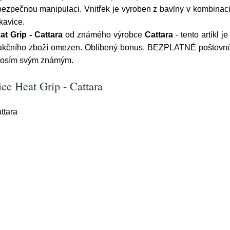
 bezpečnou manipulaci. Vnitřek je vyroben z bavlny v kombinaci
kavice.
at Grip - Cattara
od známého výrobce
Cattara
- tento artikl 
u akčního zboží omezen. Oblíbený bonus, BEZPLATNÉ poštovné
prosím svým známým.
ice Heat Grip - Cattara
ttara