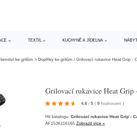
ACE
TEXTIL
KUCHYNĚ A JÍDELNA
NÁBY
ušenství ke grilům > Doplňky ke grilům
/
Grilovací rukavice Heat Grip - 
Grilovací rukavice Heat Grip 
4.6
/
5
(
9
hodnocení
)
Hit katalogu:
Grilovací rukavice Heat Grip - C
AF1536116165
Zobrazit více »