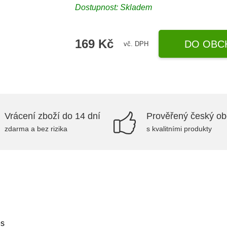
Dostupnost:
Skladem
169 Kč
DO OBC
vč. DPH
Vrácení zboží do 14 dní
Prověřený český o
zdarma a bez rizika
s kvalitními produkty
es