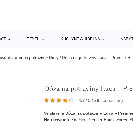
ACE
TEXTIL
KUCHYNĚ A JÍDELNA
NÁBY
ování a přenos potravin > Dózy
/
Dóza na potraviny Luca – Premier H
Dóza na potraviny Luca – Pr
4.3
/
5
(
26
hodnocení
)
Ve slevě je
Dóza na potraviny Luca – Premi
Housewares
. Značka:
Premier Housewares
. 