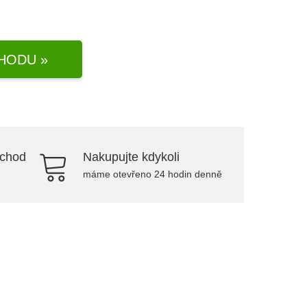
HODU »
bchod
Nakupujte kdykoli
máme otevřeno 24 hodin denně