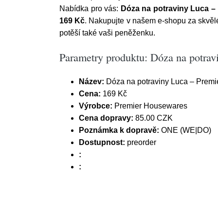
Nabídka pro vás:
Dóza na potraviny Luca –
169 Kč
. Nakupujte v našem e-shopu za skvě
potěší také vaši peněženku.
Parametry produktu: Dóza na potra
Název:
Dóza na potraviny Luca – Prem
Cena:
169 Kč
Výrobce:
Premier Housewares
Cena dopravy:
85.00 CZK
Poznámka k dopravě:
ONE (WE|DO)
Dostupnost:
preorder
:
: