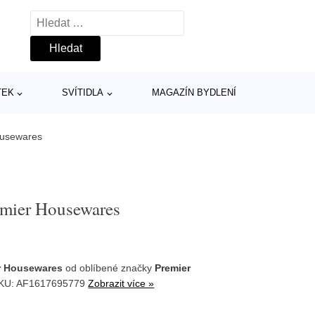
Vyhledávání
TEK
SVÍTIDLA
MAGAZÍN BYDLENÍ
ousewares
emier Housewares
er Housewares
od oblíbené značky
Premier
SKU: AF1617695779
Zobrazit více »