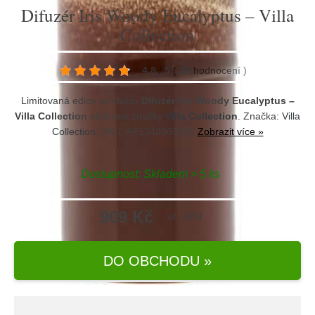
Difuzér Iris Woody Eucalyptus – Villa
Collection
4.8
/
5
(
18
hodnocení
)
Limitovaná edice produktu
Difuzér Iris Woody Eucalyptus –
Villa Collection
oblíbené značky
Villa Collection
. Značka:
Villa
Collection
. SKU: AF1342007640
Zobrazit více »
Dostupnost:
Skladem > 5 ks
909 Kč
vč. DPH
DO OBCHODU »