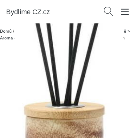
Bydlíme CZ.cz
Vyhledávání
Domů
/
Produkty
/
> Dekorace > Svíčky a vůně > Difuzéry a vůně >
Aroma difuzéry
/
Difuzér Iris Woody Eucalyptus – Villa Collection