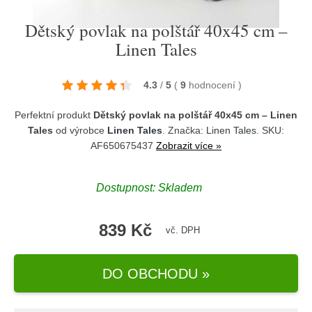
Dětský povlak na polštář 40x45 cm –
Linen Tales
4.3
/
5
(
9
hodnocení
)
Perfektní produkt
Dětský povlak na polštář 40x45 cm – Linen
Tales
od výrobce
Linen Tales
. Značka:
Linen Tales
. SKU:
AF650675437
Zobrazit více »
Dostupnost:
Skladem
839 Kč
vč. DPH
DO OBCHODU »