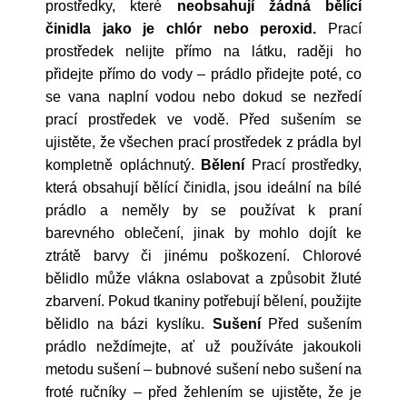
prostředky, které
neobsahují žádná bělící
činidla jako je chlór nebo peroxid.
Prací
prostředek nelijte přímo na látku, raději ho
přidejte přímo do vody – prádlo přidejte poté, co
se vana naplní vodou nebo dokud se nezředí
prací prostředek ve vodě. Před sušením se
ujistěte, že všechen prací prostředek z prádla byl
kompletně opláchnutý.
Bělení
Prací prostředky,
která obsahují bělící činidla, jsou ideální na bílé
prádlo a neměly by se používat k praní
barevného oblečení, jinak by mohlo dojít ke
ztrátě barvy či jinému poškození. Chlorové
bělidlo může vlákna oslabovat a způsobit žluté
zbarvení. Pokud tkaniny potřebují bělení, použijte
bělidlo na bázi kyslíku.
Sušení
Před sušením
prádlo neždímejte, ať už používáte jakoukoli
metodu sušení – bubnové sušení nebo sušení na
froté ručníky – před žehlením se ujistěte, že je