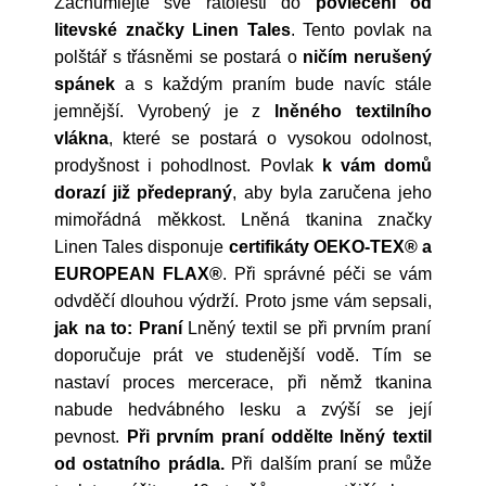
Zachumlejte své ratolesti do
povlečení od
litevské značky Linen Tales
. Tento povlak na
polštář s třásněmi se postará o
ničím nerušený
spánek
a s každým praním bude navíc stále
jemnější. Vyrobený je z
lněného textilního
vlákna
, které se postará o vysokou odolnost,
prodyšnost i pohodlnost. Povlak
k vám domů
dorazí již předepraný
, aby byla zaručena jeho
mimořádná měkkost. Lněná tkanina značky
Linen Tales disponuje
certifikáty OEKO-TEX® a
EUROPEAN FLAX®
. Při správné péči se vám
odvděčí dlouhou výdrží. Proto jsme vám sepsali,
jak na to:
Praní
Lněný textil se při prvním praní
doporučuje prát ve studenější vodě. Tím se
nastaví proces mercerace, při němž tkanina
nabude hedvábného lesku a zvýší se její
pevnost.
Při prvním praní oddělte lněný textil
od ostatního prádla.
Při dalším praní se může