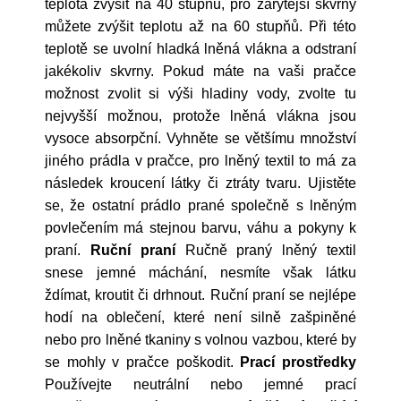
teplota zvýšit na 40 stupňů, pro zarytější skvrny
můžete zvýšit teplotu až na 60 stupňů. Při této
teplotě se uvolní hladká lněná vlákna a odstraní
jakékoliv skvrny. Pokud máte na vaši pračce
možnost zvolit si výši hladiny vody, zvolte tu
nejvyšší možnou, protože lněná vlákna jsou
vysoce absorpční. Vyhněte se většímu množství
jiného prádla v pračce, pro lněný textil to má za
následek kroucení látky či ztráty tvaru. Ujistěte
se, že ostatní prádlo prané společně s lněným
povlečením má stejnou barvu, váhu a pokyny k
praní.
Ruční praní
Ručně praný lněný textil
snese jemné máchání, nesmíte však látku
ždímat, kroutit či drhnout. Ruční praní se nejlépe
hodí na oblečení, které není silně zašpiněné
nebo pro lněné tkaniny s volnou vazbou, které by
se mohly v pračce poškodit.
Prací prostředky
Používejte neutrální nebo jemné prací