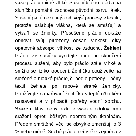
vaše prádlo mírně vlhké. Sušení bílého prádla na
sluníčku pomáhá zachovat původní barvu látek.
Sušení patří mezi nejškodlivější procesy v textilii,
protože oslabuje vlákna, která se smršťují a
vytváří se žmolky. Přesušené prádlo dokáže
obnovit svůj přirozený obsah vlhkosti díky
opětovné absorpci vlhkosti ze vzduchu.
Žehlení
Prádlo ze sušičky vyndejte hned po skončení
procesu sušení, aby bylo prádlo stále vlhké a
snížilo se riziko kroucení. Žehličku používejte na
složené a hladké prádlo, či podle potřeby. Lněný
textil žehlete po rubové straně žehličky.
Používejte napařovací žehličku v teplém/horkém
nastavení a v případě potřeby vodní sprchu.
Sražení
Náš lněný textil je vysoce odolný proti
sražení oproti běžným nepratelným tkaninám.
Předem smrštěné věci se obvykle zmenšují o 3
% nebo méně. Suché prádlo nečistěte zejména v