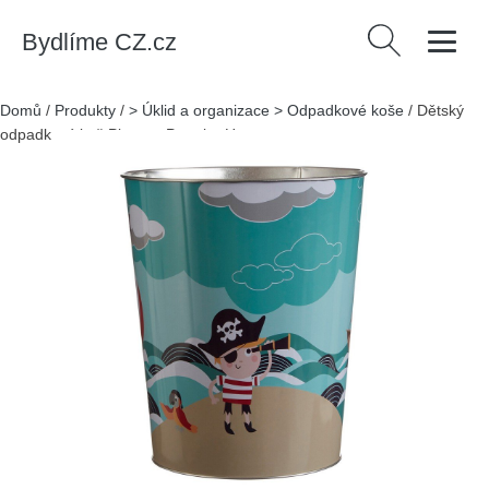
Bydlíme CZ.cz
Vyhledávání
Domů
/
Produkty
/
> Úklid a organizace > Odpadkové koše
/
Dětský
odpadkový koš Pirate – Premier Housewares