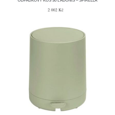
ODPADKOVÝ KOŠ 30 L ADONIS – SPIRELLA
2 002 Kč