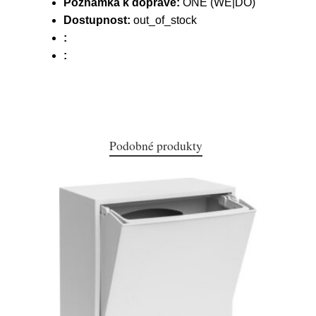
Poznámka k dopravě:
ONE (WE|DO)
Dostupnost:
out_of_stock
:
:
Podobné produkty