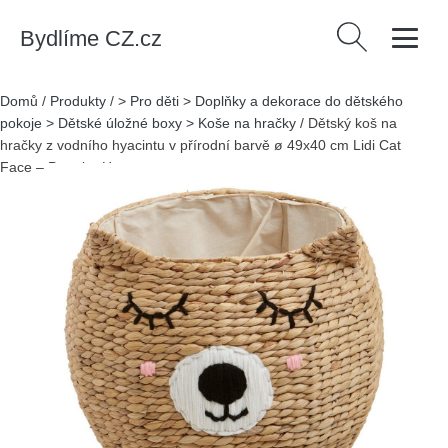
Bydlíme CZ.cz
Vyhledávání
Domů
/
Produkty
/
> Pro děti > Doplňky a dekorace do dětského
pokoje > Dětské úložné boxy > Koše na hračky
/
Dětský koš na
hračky z vodního hyacintu v přírodní barvě ø 49x40 cm Lidi Cat
Face – Premier Housewares