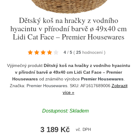
Dětský koš na hračky z vodního
hyacintu v přírodní barvě ø 49x40 cm
Lidi Cat Face – Premier Housewares
4
/
5
(
25
hodnocení
)
Výjimečný produkt
Dětský koš na hračky z vodního hyacintu
v přírodní barvě ø 49x40 cm Lidi Cat Face – Premier
Housewares
od známého výrobce
Premier Housewares
.
Značka:
Premier Housewares
. SKU: AF1617689006
Zobrazit
více »
Dostupnost:
Skladem
3 189 Kč
vč. DPH