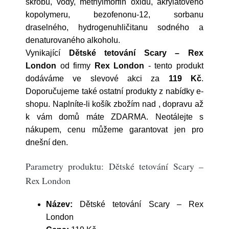
škrobu, vody, methylmorfin oxidu, akrylátového
kopolymeru, bezofenonu-12, sorbanu
draselného, hydrogenuhličitanu sodného a
denaturovaného alkoholu.
Vynikající
Dětské tetování Scary – Rex
London
od firmy
Rex London
- tento produkt
dodáváme ve slevové akci za
119 Kč
.
Doporučujeme také ostatní produkty z nabídky e-
shopu. Naplníte-li košík zbožím nad , dopravu až
k vám domů máte ZDARMA. Neotálejte s
nákupem, cenu můžeme garantovat jen pro
dnešní den.
Parametry produktu: Dětské tetování Scary –
Rex London
Název:
Dětské tetování Scary – Rex
London