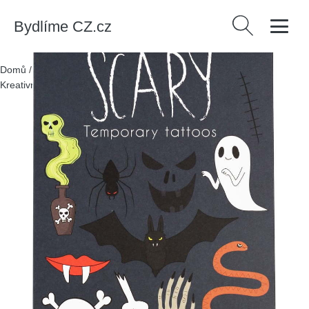
Bydlíme CZ.cz
Vyhledávání
Domů
/
Produkty
/
> Pro děti > Hry a hračky > Dětské hračky >
Kreativní hračky
/
Dětské tetování Scary – Rex London