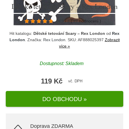
Dětské tetování Scary – Rex London
4.9
/
5
(
27
hodnocení
)
Hit katalogu:
Dětské tetování Scary – Rex London
od
Rex
London
. Značka:
Rex London
. SKU: AF888025397
Zobrazit
více »
Dostupnost:
Skladem
119 Kč
vč. DPH
DO OBCHODU »
Doprava ZDARMA