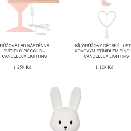
RŮŽOVÉ LED NÁSTĚNNÉ
BÍLÝ/RŮŽOVÝ DĚTSKÝ LUST
SVÍTIDLO PICCOLO –
KOVOVÝM STÍNIDLEM SINGL
CANDELLUX LIGHTING
CANDELLUX LIGHTING
1 259 Kč
1 129 Kč