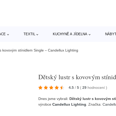
ACE
TEXTIL
KUCHYNĚ A JÍDELNA
NÁBY
 s kovovým stínidlem Single – Candellux Lighting
Dětský lustr s kovovým stíni
4.5
/
5
(
29
hodnocení
)
Dnes jsme vybrali:
Dětský lustr s kovovým st
výrobce
Candellux Lighting
. Značka:
Candell