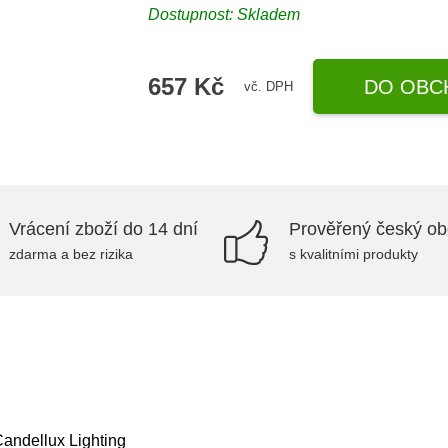
Dostupnost:
Skladem
657 Kč
DO OBC
vč. DPH
Vrácení zboží do 14 dní
Prověřený český o
zdarma a bez rizika
s kvalitními produkty
Candellux Lighting