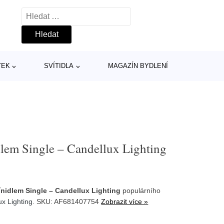
Vyhledávání
TEK
SVÍTIDLA
MAGAZÍN BYDLENÍ
dlem Single – Candellux Lighting
ínidlem Single – Candellux Lighting
populárního
ux Lighting
. SKU: AF681407754
Zobrazit více »