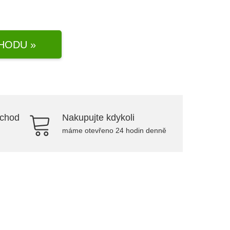
HODU »
bchod
Nakupujte kdykoli
máme otevřeno 24 hodin denně