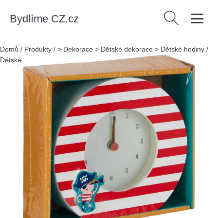
Bydlíme CZ.cz
Vyhledávání
Domů
/
Produkty
/
> Dekorace > Dětské dekorace > Dětské hodiny
/
Dětské hodiny ø 12 cm Pirate – Premier Housewares